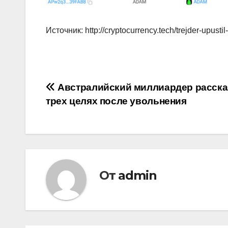
Источник: http://cryptocurrency.tech/trejder-upustil-
Навигация
Австралийский миллиардер расска
трех целях после увольнения
по
записям
От
admin