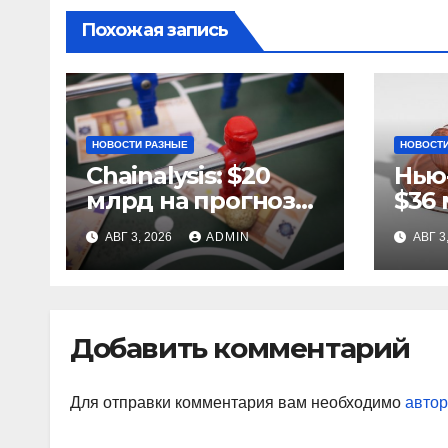
Похожая запись
НОВОСТИ РАЗНЫЕ
НОВОСТИ
Chainalysis: $20
Нью
млрд на прогнозах
$36 
ЧМ-2022, $5,4 млн
за 
АВГ 3, 2026
ADMIN
АВГ 3
из них незаконные
ста
Добавить комментарий
Для отправки комментария вам необходимо
автор