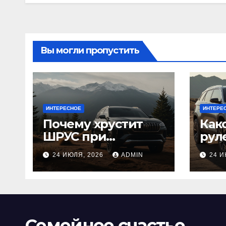
Вы могли пропустить
ИНТЕРЕСНОЕ
ИНТЕРЕ
Почему хрустит
Как
ШРУС при
рул
повороте:
луч
24 ИЮЛЯ, 2026
ADMIN
24 И
причины,
ори
диагностика
или
или
Семейное счастье