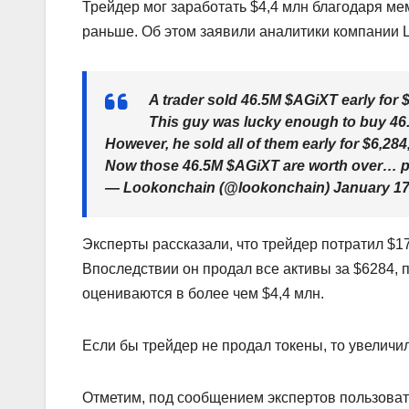
Трейдер мог заработать $4,4 млн благодаря ме
раньше. Об этом заявили аналитики компании L
A trader sold 46.5M $AGiXT early for $
This guy was lucky enough to buy 46.5
However, he sold all of them early for $6,284,
Now those 46.5M $AGiXT are worth over… 
— Lookonchain (@lookonchain) January 17
Эксперты рассказали, что трейдер потратил $1
Впоследствии он продал все активы за $6284, 
оцениваются в более чем $4,4 млн.
Если бы трейдер не продал токены, то увеличи
Отметим, под сообщением экспертов пользовател