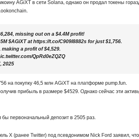
мкоину AGiXT в сети Solana, однако он продал токены гораз
ookonchain.
6,284, missing out on a $4.4M profit!
M $AGiXT at https://t.co/C909I8882s for just $1,756.
 making a profit of $4,529.
pic.twitter.com/QpRd0eZQZQ
, 2025
756 на покупку 46,5 млн AGiXT на платформе pump.fun.
получив прибыль в размере $4529. Однако сейчас эти актив
л бы первоначальный депозит в 2505 раз.
ь X (ранее Twitter) под псевдонимом Nick Ford заявил, что