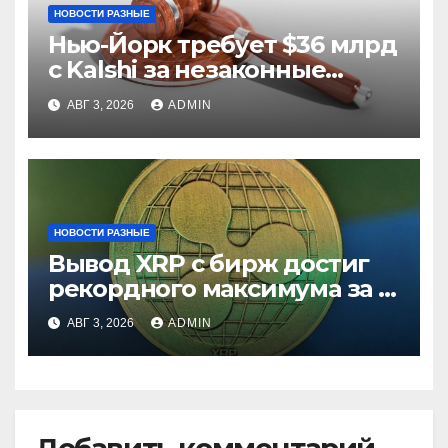
НОВОСТИ РАЗНЫЕ
Нью-Йорк требует $36 млрд
с Kalshi за незаконные
ставки
АВГ 3, 2026
ADMIN
НОВОСТИ РАЗНЫЕ
Вывод XRP с бирж достиг
рекордного максимума за 5
лет
АВГ 3, 2026
ADMIN
Добавить комментарий