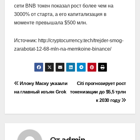
сети BNB токен показал рост более чем на
3000% от старта, а его капитализация в
моменте превышала $500 млн.
Источник: http://cryptocurrency.tech/trejder-smog-
zarabotat-12-68-mln-na-memkoine-binance/
Навигация
Илону Маску указали
Citi прогнозирует рост
на главный изъян Grok
токенизации до $5,5 трлн
по
к 2030 году
записям
От
admin