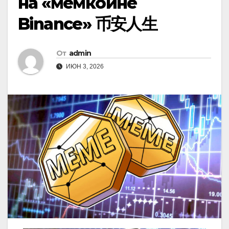
на «мемкоине
Binance» 币安人生
От
admin
ИЮН 3, 2026