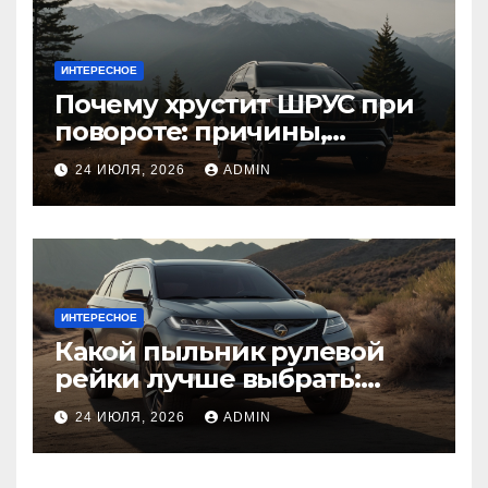
ИНТЕРЕСНОЕ
Почему хрустит ШРУС при
повороте: причины,
диагностика
24 ИЮЛЯ, 2026
ADMIN
ИНТЕРЕСНОЕ
Какой пыльник рулевой
рейки лучше выбрать:
оригинальный или аналог,
24 ИЮЛЯ, 2026
ADMIN
резина или полиуретан