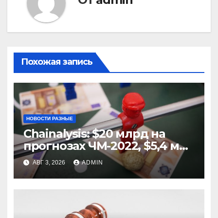
Похожая запись
НОВОСТИ РАЗНЫЕ
Chainalysis: $20 млрд на
прогнозах ЧМ-2022, $5,4 млн
из них незаконные
АВГ 3, 2026
ADMIN