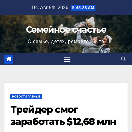
Перейти
Вс. Авг 9th, 2026
5:45:39 AM
к
содержимому
Семейное счастье
О семье, детях, ремонте, быте
НОВОСТИ РАЗНЫЕ
Трейдер смог
заработать $12,68 млн