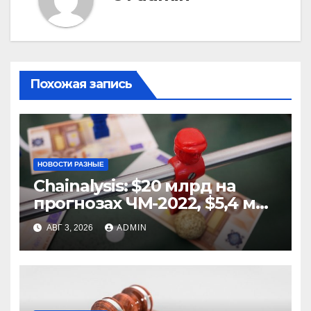
Похожая запись
НОВОСТИ РАЗНЫЕ
Chainalysis: $20 млрд на
прогнозах ЧМ-2022, $5,4 млн
из них незаконные
АВГ 3, 2026
ADMIN