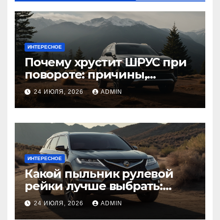
ИНТЕРЕСНОЕ
Почему хрустит ШРУС при
повороте: причины,
диагностика
24 ИЮЛЯ, 2026
ADMIN
ИНТЕРЕСНОЕ
Какой пыльник рулевой
рейки лучше выбрать:
оригинальный или аналог,
24 ИЮЛЯ, 2026
ADMIN
резина или полиуретан