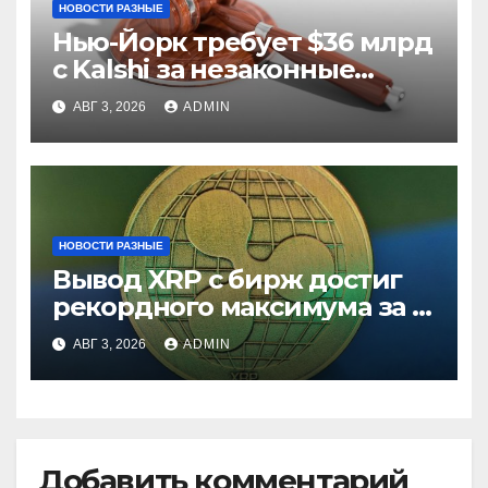
НОВОСТИ РАЗНЫЕ
Нью-Йорк требует $36 млрд
с Kalshi за незаконные
ставки
АВГ 3, 2026
ADMIN
НОВОСТИ РАЗНЫЕ
Вывод XRP с бирж достиг
рекордного максимума за 5
лет
АВГ 3, 2026
ADMIN
Добавить комментарий