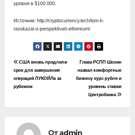
уровня в $100 000.
Источник: http://cryptocurrency.tech/tom-li-
rasskazal-o-perspektivah-ethereum/
Навигация
США вновь продлили
Глава РСПП Шохин
срок для завершения
назвал комфортные
по
операций ЛУКОЙЛа за
бизнесу курс рубля и
записям
рубежом
уровень ставки
Центробанка
От
admin