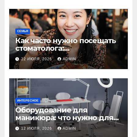
СЕМЬЯ
Как часто нужно посещать
стоматолога:
рекомендации для
22 ИЮЛЯ, 2026
ADMIN
здоровья зубов
ИНТЕРЕСНОЕ
Оборудование для
маникюра: что нужно для
идеального маникюра
12 ИЮЛЯ, 2026
ADMIN