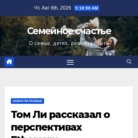
Перейти
Чт. Авг 6th, 2026
5:18:01 AM
к
содержимому
Семейное счастье
О семье, детях, ремонте, быте
НОВОСТИ РАЗНЫЕ
Том Ли рассказал о
перспективах