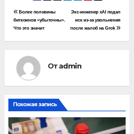
Навигация
Более половины
Экс-инженер xAI подал
биткоинов «убыточны».
иск из-за увольнения
по
Что это значит
после жалоб на Grok
записям
От
admin
Похожая запись