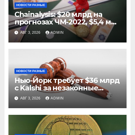
НОВОСТИ РАЗНЫЕ
Chainalysis: $20 млрд на
прогнозах ЧМ-2022, $5,4 млн
из них незаконные
АВГ 3, 2026
ADMIN
НОВОСТИ РАЗНЫЕ
Нью-Йорк требует $36 млрд
с Kalshi за незаконные
ставки
АВГ 3, 2026
ADMIN