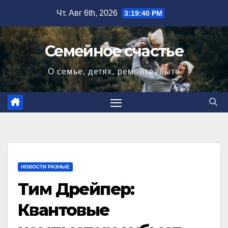
Перейти
Чт. Авг 6th, 2026
3:19:41 PM
к
содержимому
Семейное счастье
О семье, детях, ремонте, быте
НОВОСТИ РАЗНЫЕ
Тим Дрейпер:
Квантовые