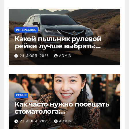
ИНТЕРЕСНОЕ
Какой пыльник рулевой
рейки лучше выбрать:
оригинальный или аналог,
24 ИЮЛЯ, 2026
ADMIN
резина или полиуретан
СЕМЬЯ
Как часто нужно посещать
стоматолога:
рекомендации для
22 ИЮЛЯ, 2026
ADMIN
здоровья зубов