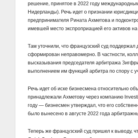
решение, принятое в 2022 году международным 
Нидерланды). Речь идет о признании юрисдикц
предпринимателя Рината Ахметова и подконтро
имевшей место экспроприацией его активов на
Там уточнили, что французский суд поддержал 
сформирован неправомерно. В частности, колле
высказывания председателя арбитража Зигфри
выполнением им функций арбитра по спору с у
Речь идет об иске бизнесмена относительно об
принадлежали Ахметову через компанию Invest
году — бизнесмен утверждал, что его собствен
было вынесено в августе 2022 года арбитражн
Теперь же французский суд пришел к выводу, 