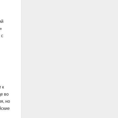
ий
»
 с
 к
е во
я, но
йские