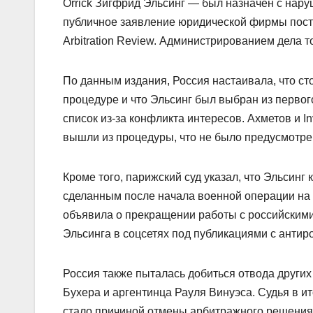
Orrick Зигфрид Эльсинг — был назначен с нару
публичное заявление юридической фирмы поста
Arbitration Review. Администрированием дела 
По данным издания, Россия настаивала, что ст
процедуре и что Эльсинг был выбран из первог
список из-за конфликта интересов. Ахметов и I
вышли из процедуры, что не было предусмотре
Кроме того, парижский суд указал, что Эльсинг
сделанным после начала военной операции на
объявила о прекращении работы с российскими
Эльсинга в соцсетях под публикациями с антир
Россия также пыталась добиться отвода други
Бухера и аргентинца Рауля Винуэса. Судья в ит
стало причиной отмены арбитражного решения.