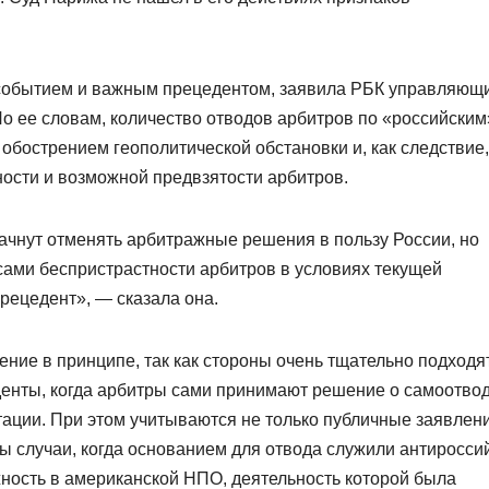
 событием и важным прецедентом, заявила РБК управляющ
 По ее словам, количество отводов арбитров по «российским
 обострением геополитической обстановки и, как следствие,
сти и возможной предвзятости арбитров.
начнут отменять арбитражные решения в пользу России, но
ами беспристрастности арбитров в условиях текущей
рецедент», — сказала она.
ние в принципе, так как стороны очень тщательно подходят
енты, когда арбитры сами принимают решение о самоотвод
ации. При этом учитываются не только публичные заявлени
ны случаи, когда основанием для отвода служили антиросси
ность в американской НПО, деятельность которой была