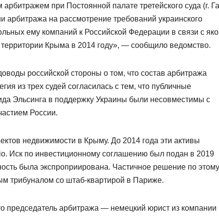
арбитражем при Постоянной палате третейского суда (г. Га
ии арбитража на рассмотрение требований украинского
льных ему компаний к Российской Федерации в связи с як
 территории Крыма в 2014 году», — сообщило ведомство.
доводы российской стороны о том, что состав арбитража
гия из трех судей согласилась с тем, что публичные
да Эльсинга в поддержку Украины были несовместимы с
частием России.
ъектов недвижимости в Крыму. До 2014 года эти активы
io. Иск по инвестиционному соглашению был подан в 2019
ность была экспроприирована. Частичное решение по этому
ым трибуналом со штаб-квартирой в Париже.
что председатель арбитража — немецкий юрист из компании