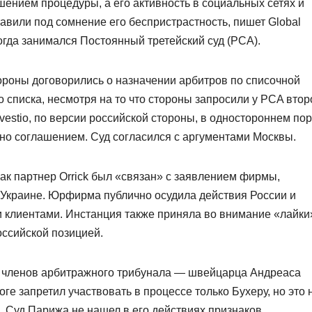
шением процедуры, а его активность в социальных сетях и
вили под сомнение его беспристрастность, пишет Global
тогда занимался Постоянный третейский суд (PCA).
ороны договорились о назначении арбитров по списочной
о списка, несмотря на то что стороны запросили у PCA втор
nvestio, по версии российской стороны, в одностороннем по
но соглашением. Суд согласился с аргументами Москвы.
 как партнер Orrick был «связан» с заявлением фирмы,
 Украине. Юрфирма публично осудила действия России и
 клиентами. Инстанция также приняла во внимание «лайки
оссийской позицией.
х членов арбитражного трибунала — швейцарца Андреаса
оге запретил участвовать в процессе только Бухеру, но это 
 Суд Парижа не нашел в его действиях признаков