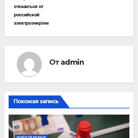
записям
отказаться от
российской
электроэнергии
От
admin
Похожая запись
НОВОСТИ РАЗНЫЕ