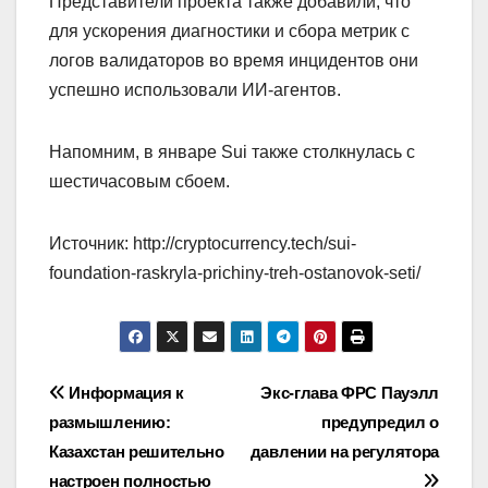
Представители проекта также добавили, что
для ускорения диагностики и сбора метрик с
логов валидаторов во время инцидентов они
успешно использовали ИИ-агентов.
Напомним, в январе Sui также столкнулась с
шестичасовым сбоем.
Источник: http://cryptocurrency.tech/sui-
foundation-raskryla-prichiny-treh-ostanovok-seti/
Навигация
Информация к
Экс-глава ФРС Пауэлл
размышлению:
предупредил о
по
Казахстан решительно
давлении на регулятора
настроен полностью