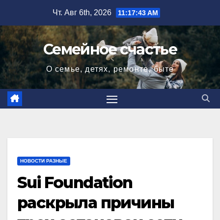
Перейти
Чт. Авг 6th, 2026
11:17:44 AM
к
содержимому
Семейное счастье
О семье, детях, ремонте, быте
НОВОСТИ РАЗНЫЕ
Sui Foundation
раскрыла причины