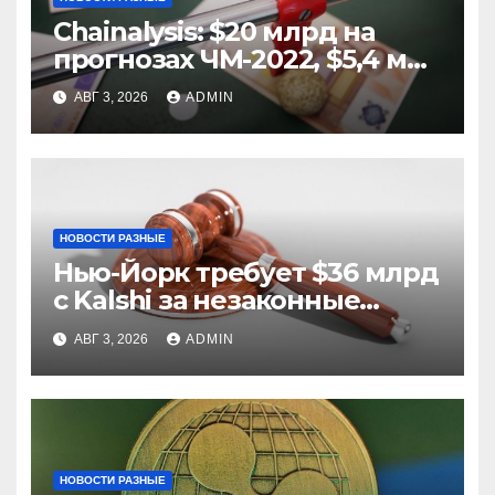
Chainalysis: $20 млрд на
прогнозах ЧМ-2022, $5,4 млн
из них незаконные
АВГ 3, 2026
ADMIN
НОВОСТИ РАЗНЫЕ
Нью-Йорк требует $36 млрд
с Kalshi за незаконные
ставки
АВГ 3, 2026
ADMIN
НОВОСТИ РАЗНЫЕ