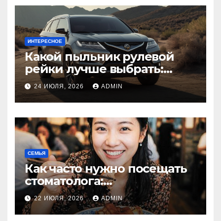
ИНТЕРЕСНОЕ
Какой пыльник рулевой
рейки лучше выбрать:
оригинальный или аналог,
24 ИЮЛЯ, 2026
ADMIN
резина или полиуретан
СЕМЬЯ
Как часто нужно посещать
стоматолога:
рекомендации для
22 ИЮЛЯ, 2026
ADMIN
здоровья зубов