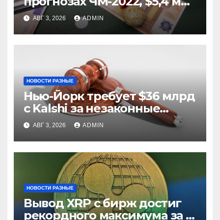
прогнозах ЧМ-2022, $5,4 млн
из них незаконные
АВГ 3, 2026
ADMIN
НОВОСТИ РАЗНЫЕ
Нью-Йорк требует $36 млрд
с Kalshi за незаконные
ставки
АВГ 3, 2026
ADMIN
НОВОСТИ РАЗНЫЕ
Вывод XRP с бирж достиг
рекордного максимума за 5