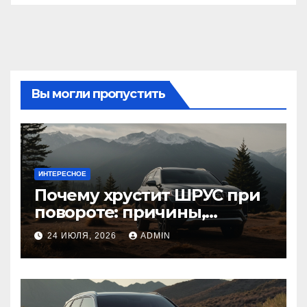
Вы могли пропустить
ИНТЕРЕСНОЕ
Почему хрустит ШРУС при
повороте: причины,
диагностика
24 ИЮЛЯ, 2026
ADMIN