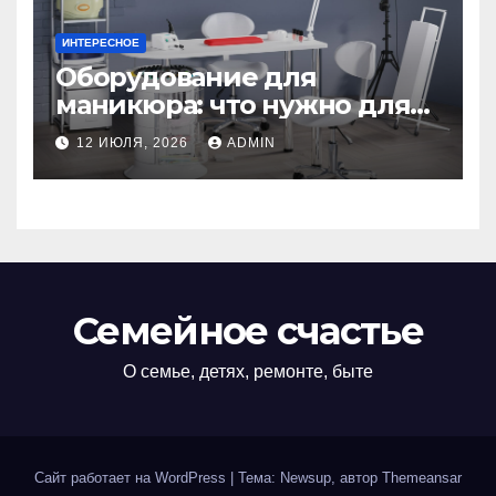
ИНТЕРЕСНОЕ
Оборудование для
маникюра: что нужно для
идеального маникюра
12 ИЮЛЯ, 2026
ADMIN
Семейное счастье
О семье, детях, ремонте, быте
Сайт работает на WordPress
|
Тема: Newsup, автор
Themeansar