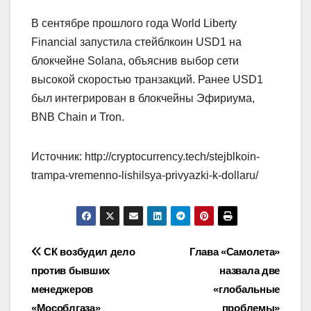
В сентябре прошлого года World Liberty
Financial запустила стейблкоин USD1 на
блокчейне Solana, объяснив выбор сети
высокой скоростью транзакций. Ранее USD1
был интегрирован в блокчейны Эфириума,
BNB Chain и Tron.
Источник: http://cryptocurrency.tech/stejblkoin-
trampa-vremenno-lishilsya-privyazki-k-dollaru/
Навигация
СК возбудил дело
Глава «Самолета»
против бывших
назвала две
по
менеджеров
«глобальные
«Мособлгаза»
проблемы»