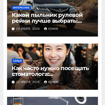
ИНТЕРЕСНОЕ
Какой пыльник рулевой
рейки лучше выбрать:
оригинальный или аналог,
24 ИЮЛЯ, 2026
ADMIN
резина или полиуретан
СЕМЬЯ
Как часто нужно посещать
стоматолога:
рекомендации для
22 ИЮЛЯ, 2026
ADMIN
здоровья зубов