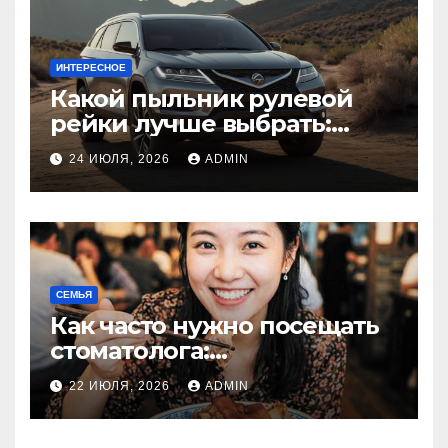
ИНТЕРЕСНОЕ
Какой пыльник рулевой
рейки лучше выбрать:
оригинальный или аналог,
24 ИЮЛЯ, 2026
ADMIN
резина или полиуретан
СЕМЬЯ
Как часто нужно посещать
стоматолога:
рекомендации для
22 ИЮЛЯ, 2026
ADMIN
здоровья зубов