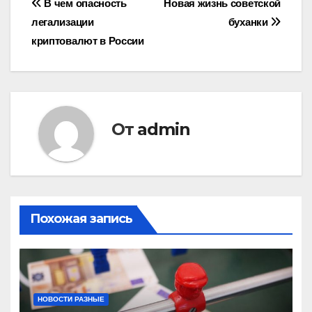
Навигация
В чем опасность
Новая жизнь советской
легализации
буханки
по
криптовалют в России
записям
От
admin
Похожая запись
НОВОСТИ РАЗНЫЕ