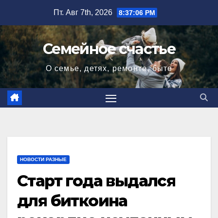
Перейти
Пт. Авг 7th, 2026
8:37:07 PM
к
содержимому
Семейное счастье
О семье, детях, ремонте, быте
НОВОСТИ РАЗНЫЕ
Старт года выдался
для биткоина