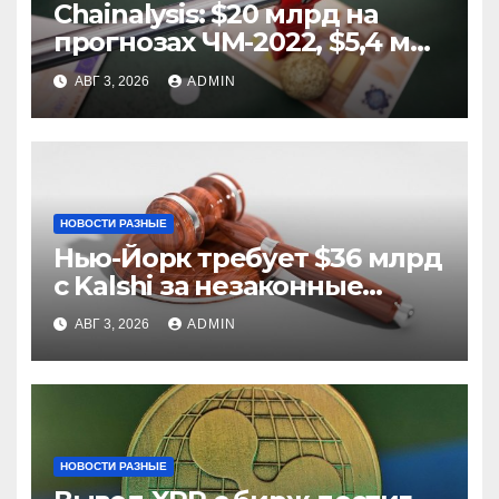
Chainalysis: $20 млрд на
прогнозах ЧМ-2022, $5,4 млн
из них незаконные
АВГ 3, 2026
ADMIN
НОВОСТИ РАЗНЫЕ
Нью-Йорк требует $36 млрд
с Kalshi за незаконные
ставки
АВГ 3, 2026
ADMIN
НОВОСТИ РАЗНЫЕ