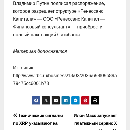
Владимир Путин подписал распоряжение,
которое разрешает структуре «Ренессанс
Капитала» — ООО «Ренессанс Капитал —
Финансовый консультант» — приобрести
полный пакет акций Ситибанка.
Материал дополняется
Источник:
http://www.rbc.ru/business/13/02/2026/698f09b89a
79475cc6001b78
Навигация
Технические сигналы
Илон Маск запускает
по XRP указывают на
платежный сервис X
по