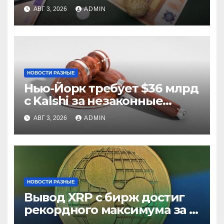
из них незаконные
АВГ 3, 2026
ADMIN
НОВОСТИ РАЗНЫЕ
Нью-Йорк требует $36 млрд
с Kalshi за незаконные
ставки
АВГ 3, 2026
ADMIN
НОВОСТИ РАЗНЫЕ
Вывод XRP с бирж достиг
рекордного максимума за 5
лет