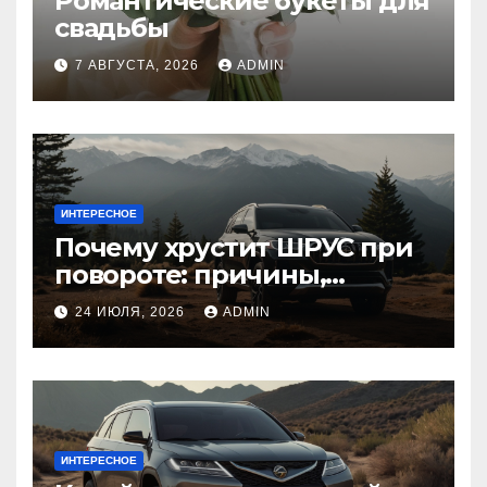
Романтические букеты для
свадьбы
7 АВГУСТА, 2026
ADMIN
ИНТЕРЕСНОЕ
Почему хрустит ШРУС при
повороте: причины,
диагностика
24 ИЮЛЯ, 2026
ADMIN
ИНТЕРЕСНОЕ