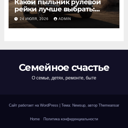
Какой пыльник рулевой
рейки лучше выбрать:
оригинальный или аналог,
24 ИЮЛЯ, 2026
ADMIN
резина или полиуретан
Семейное счастье
О семье, детях, ремонте, быте
Сайт работает на WordPress
|
Тема: Newsup, автор
Themeansar
Home
Политика конфиденциальности