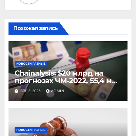
Похожая запись
НОВОСТИ РАЗНЫЕ
Chainalysis: $20 млрд на
прогнозах ЧМ-2022, $5,4 млн
из них незаконные
АВГ 3, 2026
ADMIN
НОВОСТИ РАЗНЫЕ