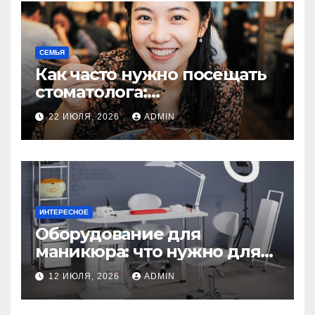
СЕМЬЯ
Как часто нужно посещать
стоматолога:
рекомендации для
22 ИЮЛЯ, 2026
ADMIN
здоровья зубов
ИНТЕРЕСНОЕ
Оборудование для
маникюра: что нужно для
идеального маникюра
12 ИЮЛЯ, 2026
ADMIN