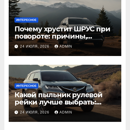
ИНТЕРЕСНОЕ
Почему хрустит ШРУС при
повороте: причины,
диагностика
24 ИЮЛЯ, 2026
ADMIN
ИНТЕРЕСНОЕ
Какой пыльник рулевой
рейки лучше выбрать:
оригинальный или аналог,
24 ИЮЛЯ, 2026
ADMIN
резина или полиуретан