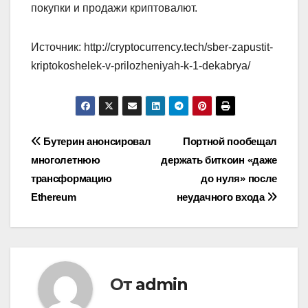
покупки и продажи криптовалют.
Источник: http://cryptocurrency.tech/sber-zapustit-
kriptokoshelek-v-prilozheniyah-k-1-dekabrya/
Навигация
Бутерин анонсировал
Портной пообещал
многолетнюю
держать биткоин «даже
по
трансформацию
до нуля» после
записям
Ethereum
неудачного входа
От
admin