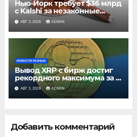
Нью-Йорк требует $36 млрд
с Kalshi за незаконные
ставки
АВГ 3, 2026
ADMIN
НОВОСТИ РАЗНЫЕ
Вывод XRP с бирж достиг
рекордного максимума за 5
лет
АВГ 3, 2026
ADMIN
Добавить комментарий