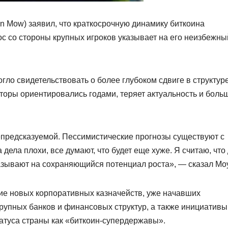
 Mow) заявил, что краткосрочную динамику биткоина
с со стороны крупных игроков указывает на его неизбежны
гло свидетельствовать о более глубоком сдвиге в структур
торы ориентировались годами, теряет актуальность и боль
епредсказуемой. Пессимистические прогнозы существуют с
дела плохи, все думают, что будет еще хуже. Я считаю, что
зывают на сохраняющийся потенциал роста», — сказал Моу
ие новых корпоративных казначейств, уже начавших
рупных банков и финансовых структур, а также инициативы
атуса страны как «биткоин-супердержавы».