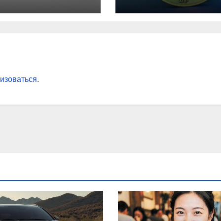
вки
максимума за 5
лет
изоваться
.