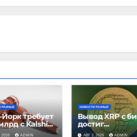
 РАЗНЫЕ
НОВОСТИ РАЗНЫЕ
-Йорк требует
Вывод XRP с б
млрд с Kalshi
достиг
незаконные
рекордного
, 2026
ADMIN
АВГ 3, 2026
ADMIN