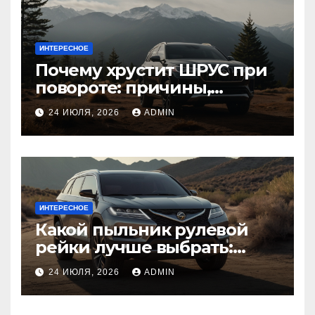
ИНТЕРЕСНОЕ
Почему хрустит ШРУС при
повороте: причины,
диагностика
24 ИЮЛЯ, 2026
ADMIN
ИНТЕРЕСНОЕ
Какой пыльник рулевой
рейки лучше выбрать:
оригинальный или аналог,
24 ИЮЛЯ, 2026
ADMIN
резина или полиуретан