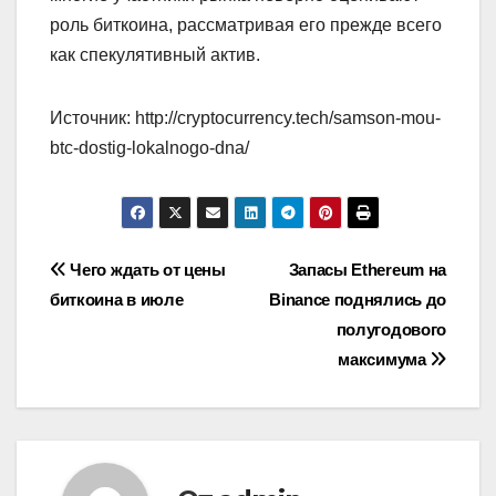
роль биткоина, рассматривая его прежде всего
как спекулятивный актив.
Источник: http://cryptocurrency.tech/samson-mou-
btc-dostig-lokalnogo-dna/
Навигация
Чего ждать от цены
Запасы Ethereum на
биткоина в июле
Binance поднялись до
по
полугодового
записям
максимума