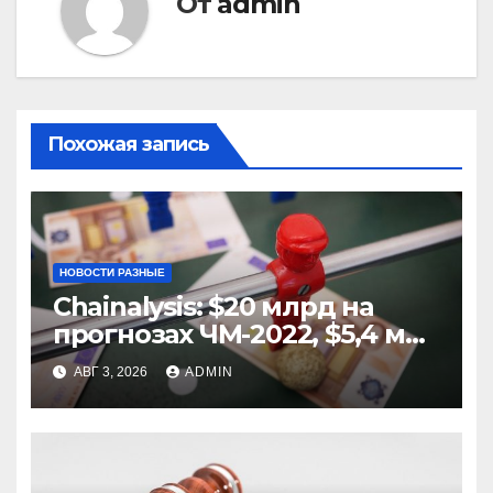
От
admin
Похожая запись
НОВОСТИ РАЗНЫЕ
Chainalysis: $20 млрд на
прогнозах ЧМ-2022, $5,4 млн
из них незаконные
АВГ 3, 2026
ADMIN