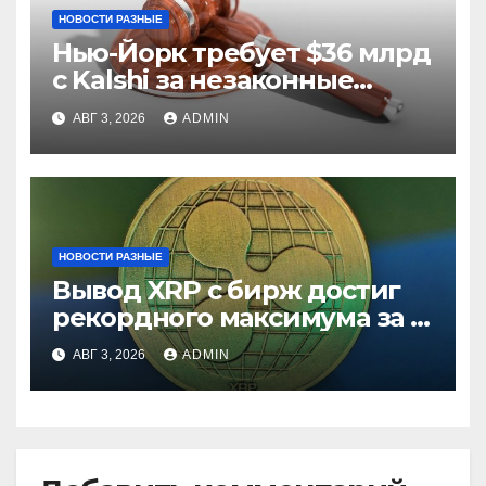
НОВОСТИ РАЗНЫЕ
Нью-Йорк требует $36 млрд
с Kalshi за незаконные
ставки
АВГ 3, 2026
ADMIN
НОВОСТИ РАЗНЫЕ
Вывод XRP с бирж достиг
рекордного максимума за 5
лет
АВГ 3, 2026
ADMIN