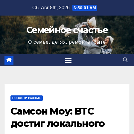
Перейти
Сб. Авг 8th, 2026
6:56:02 AM
к
содержимому
Семейное счастье
О семье, детях, ремонте, быте
НОВОСТИ РАЗНЫЕ
Самсон Моу: BTC
достиг локального