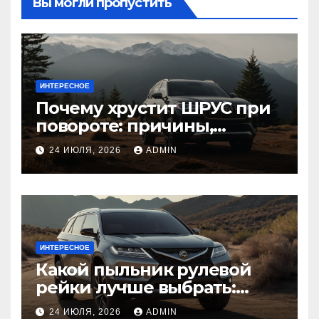
Вы могли пропустить
ИНТЕРЕСНОЕ
Почему хрустит ШРУС при
повороте: причины,
диагностика
24 ИЮЛЯ, 2026
ADMIN
ИНТЕРЕСНОЕ
Какой пыльник рулевой
рейки лучше выбрать:
оригинальный или аналог,
24 ИЮЛЯ, 2026
ADMIN