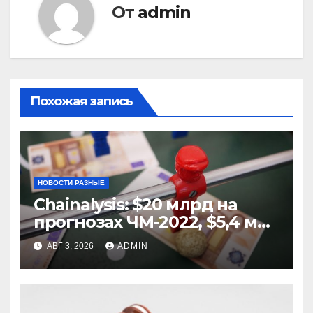
От
admin
Похожая запись
НОВОСТИ РАЗНЫЕ
Chainalysis: $20 млрд на
прогнозах ЧМ-2022, $5,4 млн
из них незаконные
АВГ 3, 2026
ADMIN