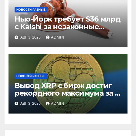
НОВОСТИ РАЗНЫЕ
Нью-Йорк требует $36 млрд
с Kalshi за незаконные
ставки
АВГ 3, 2026
ADMIN
НОВОСТИ РАЗНЫЕ
Вывод XRP с бирж достиг
рекордного максимума за 5
лет
АВГ 3, 2026
ADMIN