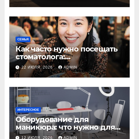
резина или полиуретан
СЕМЬЯ
Как часто нужно посещать
стоматолога:
рекомендации для
22 ИЮЛЯ, 2026
ADMIN
здоровья зубов
ИНТЕРЕСНОЕ
Оборудование для
маникюра: что нужно для
идеального маникюра
12 ИЮЛЯ, 2026
ADMIN