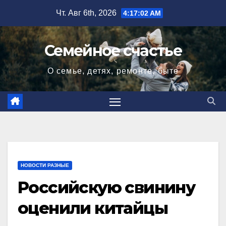
Перейти
Чт. Авг 6th, 2026
4:17:03 AM
к
содержимому
Семейное счастье
О семье, детях, ремонте, быте
НОВОСТИ РАЗНЫЕ
Российскую свинину
оценили китайцы