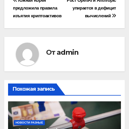
Навигация
Южная Корея
Рост OpenAI и Anthropic
предложила правила
упирается в дефицит
по
изъятия криптоактивов
вычислений
записям
От
admin
Похожая запись
НОВОСТИ РАЗНЫЕ