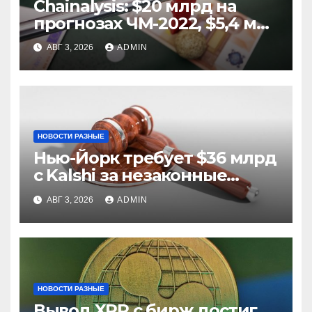
Chainalysis: $20 млрд на
прогнозах ЧМ-2022, $5,4 млн
из них незаконные
АВГ 3, 2026
ADMIN
НОВОСТИ РАЗНЫЕ
Нью-Йорк требует $36 млрд
с Kalshi за незаконные
ставки
АВГ 3, 2026
ADMIN
НОВОСТИ РАЗНЫЕ
Вывод XRP с бирж достиг