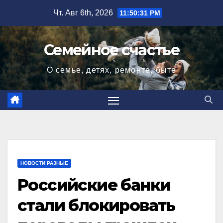
Перейти
Чт. Авг 6th, 2026
11:50:32 PM
к
содержимому
Семейное счастье
О семье, детях, ремонте, быте
НОВОСТИ РАЗНЫЕ
Российские банки
стали блокировать