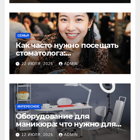
СЕМЬЯ
Как часто нужно посещать
стоматолога:
рекомендации для
22 ИЮЛЯ, 2026
ADMIN
здоровья зубов
ИНТЕРЕСНОЕ
Оборудование для
маникюра: что нужно для
идеального маникюра
12 ИЮЛЯ, 2026
ADMIN