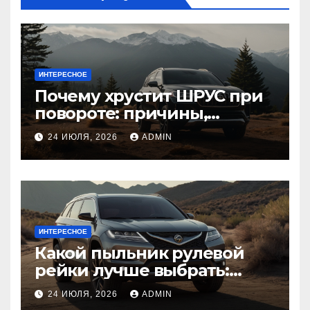
ИНТЕРЕСНОЕ
Почему хрустит ШРУС при
повороте: причины,
диагностика
24 ИЮЛЯ, 2026
ADMIN
ИНТЕРЕСНОЕ
Какой пыльник рулевой
рейки лучше выбрать:
оригинальный или аналог,
24 ИЮЛЯ, 2026
ADMIN
резина или полиуретан