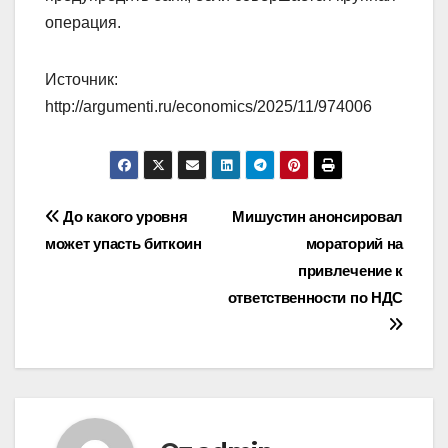
операция.
Источник:
http://argumenti.ru/economics/2025/11/974006
Навигация
До какого уровня
Мишустин анонсировал
может упасть биткоин
мораторий на
по
привлечение к
записям
ответственности по НДС