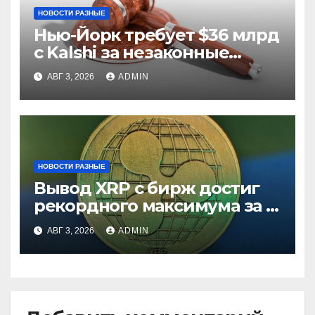
НОВОСТИ РАЗНЫЕ
Нью-Йорк требует $36 млрд
с Kalshi за незаконные
ставки
АВГ 3, 2026
ADMIN
НОВОСТИ РАЗНЫЕ
Вывод XRP с бирж достиг
рекордного максимума за 5
лет
АВГ 3, 2026
ADMIN