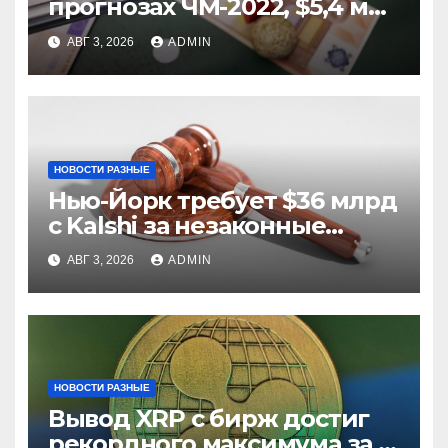
прогнозах ЧМ-2022, $5,4 млн
из них незаконные
АВГ 3, 2026
ADMIN
НОВОСТИ РАЗНЫЕ
Нью-Йорк требует $36 млрд
с Kalshi за незаконные
ставки
АВГ 3, 2026
ADMIN
НОВОСТИ РАЗНЫЕ
Вывод XRP с бирж достиг
рекордного максимума за 5