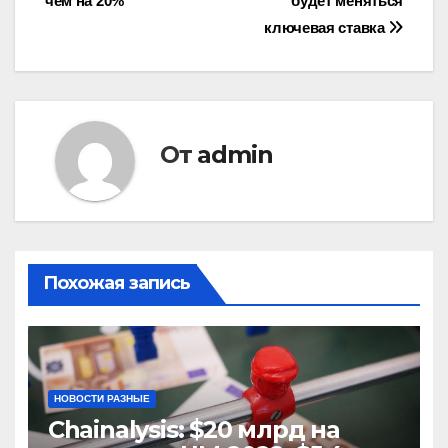
записям
чем на 20%
будет меняться
ключевая ставка
От
admin
Похожая запись
НОВОСТИ РАЗНЫЕ
Chainalysis: $20 млрд на