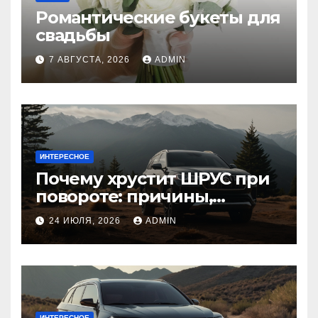
Романтические букеты для
свадьбы
7 АВГУСТА, 2026
ADMIN
ИНТЕРЕСНОЕ
Почему хрустит ШРУС при
повороте: причины,
диагностика
24 ИЮЛЯ, 2026
ADMIN
ИНТЕРЕСНОЕ