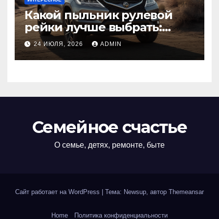
Какой пыльник рулевой
рейки лучше выбрать:
оригинальный или аналог,
24 ИЮЛЯ, 2026
ADMIN
резина или полиуретан
Семейное счастье
О семье, детях, ремонте, быте
Сайт работает на WordPress
|
Тема: Newsup, автор
Themeansar
Home
Политика конфиденциальности