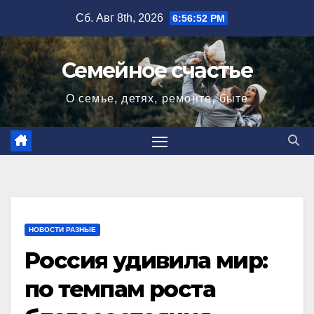
Перейти
Сб. Авг 8th, 2026
6:56:53 PM
к
содержимому
Семейное счастье
О семье, детях, ремонте, быте
НОВОСТИ РАЗНЫЕ
Россия удивила мир:
по темпам роста