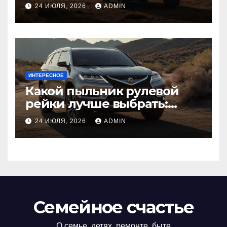
диагностика
24 ИЮЛЯ, 2026
ADMIN
ИНТЕРЕСНОЕ
Какой пыльник рулевой
рейки лучше выбрать:
оригинальный или аналог,
24 ИЮЛЯ, 2026
ADMIN
резина или полиуретан
Семейное счастье
О семье, детях, ремонте, быте