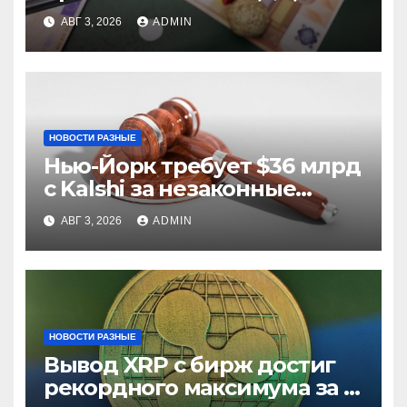
из них незаконные
АВГ 3, 2026
ADMIN
НОВОСТИ РАЗНЫЕ
Нью-Йорк требует $36 млрд
с Kalshi за незаконные
ставки
АВГ 3, 2026
ADMIN
НОВОСТИ РАЗНЫЕ
Вывод XRP с бирж достиг
рекордного максимума за 5