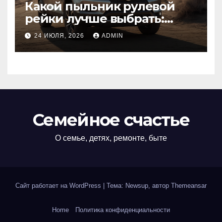
Какой пыльник рулевой
рейки лучше выбрать:
оригинальный или аналог,
24 ИЮЛЯ, 2026
ADMIN
резина или полиуретан
Семейное счастье
О семье, детях, ремонте, быте
Сайт работает на WordPress
|
Тема: Newsup, автор
Themeansar
Home
Политика конфиденциальности