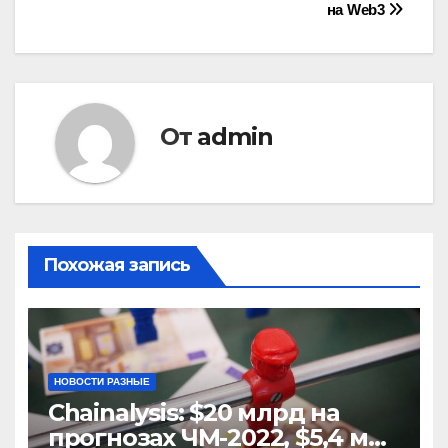
по
на Web3
записям
От
admin
Похожая запись
НОВОСТИ РАЗНЫЕ
Chainalysis: $20 млрд на
прогнозах ЧМ-2022, $5,4 млн