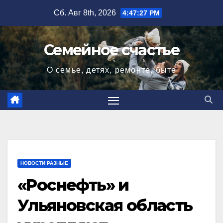
Перейти
Сб. Авг 8th, 2026
4:47:28 PM
к
содержимому
Семейное счастье
О семье, детях, ремонте, быте
НОВОСТИ РАЗНЫЕ
«Роснефть» и
Ульяновская область