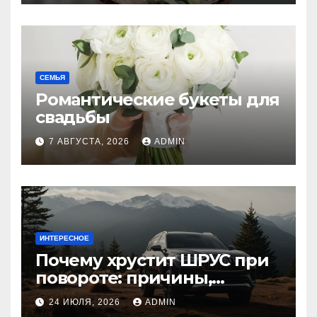
СЕМЬЯ
Романтические букеты для
свадьбы
7 АВГУСТА, 2026
ADMIN
ИНТЕРЕСНОЕ
Почему хрустит ШРУС при
повороте: причины,
диагностика
24 ИЮЛЯ, 2026
ADMIN