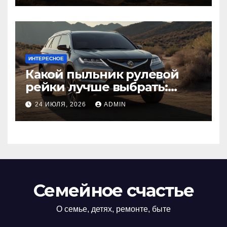
ИНТЕРЕСНОЕ
Какой пыльник рулевой
рейки лучше выбрать:
оригинальный или аналог,
24 ИЮЛЯ, 2026
ADMIN
резина или полиуретан
Семейное счастье
О семье, детях, ремонте, быте