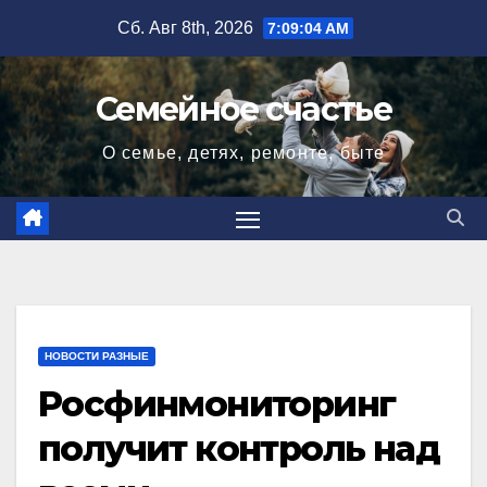
Перейти
Сб. Авг 8th, 2026
7:09:05 AM
к
содержимому
Семейное счастье
О семье, детях, ремонте, быте
НОВОСТИ РАЗНЫЕ
Росфинмониторинг
получит контроль над