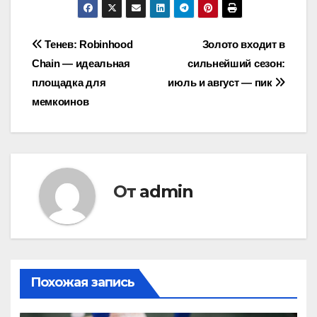
Навигация
Тенев: Robinhood
Золото входит в
Chain — идеальная
сильнейший сезон:
по
площадка для
июль и август — пик
записям
мемкоинов
От
admin
Похожая запись