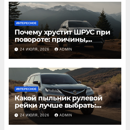
ИНТЕРЕСНОЕ
Почему хрустит ШРУС при
повороте: причины,
диагностика
24 ИЮЛЯ, 2026
ADMIN
ИНТЕРЕСНОЕ
Какой пыльник рулевой
рейки лучше выбрать:
оригинальный или аналог,
24 ИЮЛЯ, 2026
ADMIN
резина или полиуретан