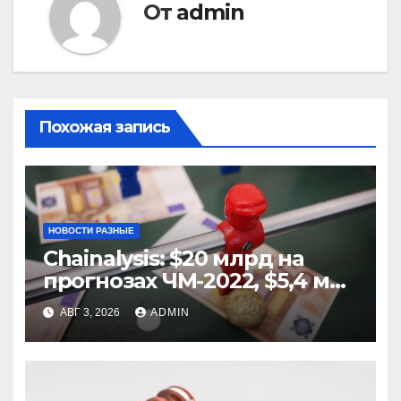
От
admin
Похожая запись
НОВОСТИ РАЗНЫЕ
Chainalysis: $20 млрд на
прогнозах ЧМ-2022, $5,4 млн
из них незаконные
АВГ 3, 2026
ADMIN