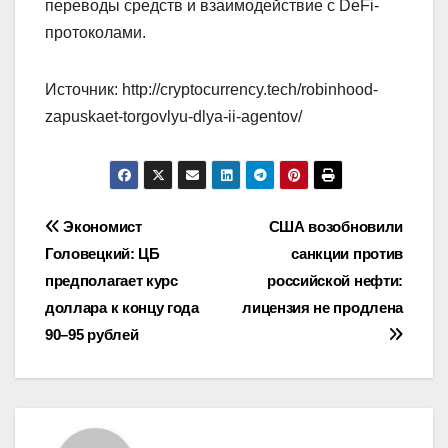
переводы средств и взаимодействие с DeFi-
протоколами.
Источник: http://cryptocurrency.tech/robinhood-
zapuskaet-torgovlyu-dlya-ii-agentov/
Навигация
Экономист
США возобновили
Головецкий: ЦБ
санкции против
по
предполагает курс
российской нефти:
записям
доллара к концу года
лицензия не продлена
90–95 рублей