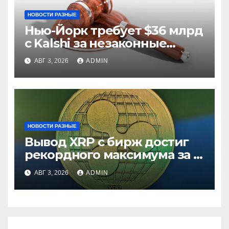
НОВОСТИ РАЗНЫЕ
Нью-Йорк требует $36 млрд
с Kalshi за незаконные
ставки
АВГ 3, 2026
ADMIN
НОВОСТИ РАЗНЫЕ
Вывод XRP с бирж достиг
рекордного максимума за 5
лет
АВГ 3, 2026
ADMIN