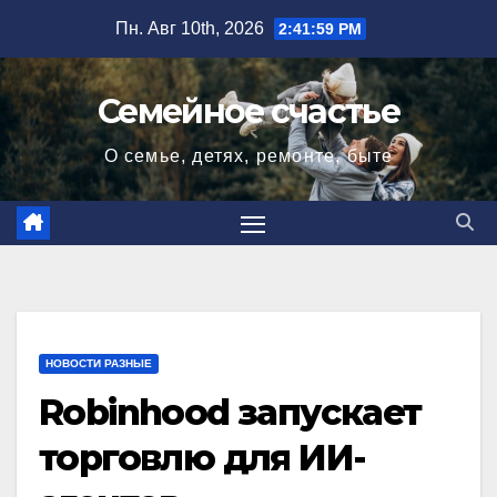
Перейти
Пн. Авг 10th, 2026
2:42:00 PM
к
содержимому
Семейное счастье
О семье, детях, ремонте, быте
НОВОСТИ РАЗНЫЕ
Robinhood запускает
торговлю для ИИ-