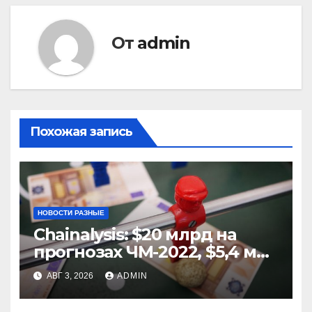
От
admin
Похожая запись
НОВОСТИ РАЗНЫЕ
Chainalysis: $20 млрд на
прогнозах ЧМ-2022, $5,4 млн
из них незаконные
АВГ 3, 2026
ADMIN