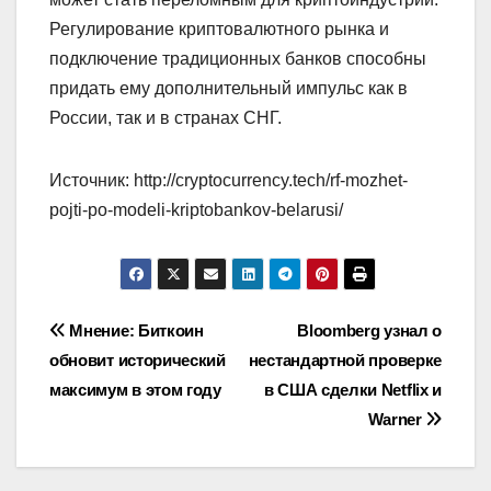
Регулирование криптовалютного рынка и
подключение традиционных банков способны
придать ему дополнительный импульс как в
России, так и в странах СНГ.
Источник: http://cryptocurrency.tech/rf-mozhet-
pojti-po-modeli-kriptobankov-belarusi/
Навигация
Мнение: Биткоин
Bloomberg узнал о
обновит исторический
нестандартной проверке
по
максимум в этом году
в США сделки Netflix и
записям
Warner