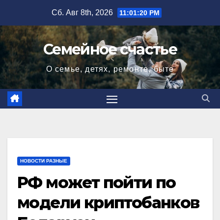
Перейти
Сб. Авг 8th, 2026
11:01:21 PM
к
содержимому
Семейное счастье
О семье, детях, ремонте, быте
НОВОСТИ РАЗНЫЕ
РФ может пойти по
модели криптобанков