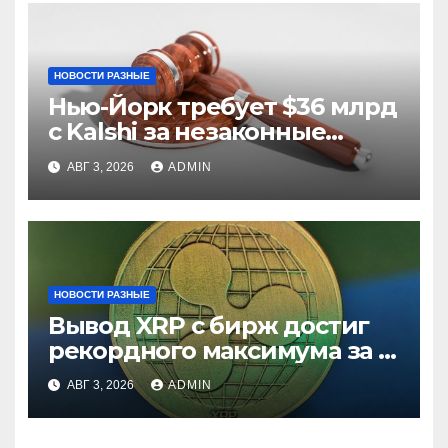
НОВОСТИ РАЗНЫЕ
Нью-Йорк требует $36 млрд
с Kalshi за незаконные
ставки
АВГ 3, 2026
ADMIN
НОВОСТИ РАЗНЫЕ
Вывод XRP с бирж достиг
рекордного максимума за 5
лет
АВГ 3, 2026
ADMIN