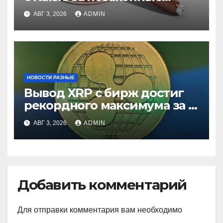
ставки
АВГ 3, 2026
ADMIN
НОВОСТИ РАЗНЫЕ
Вывод XRP с бирж достиг
рекордного максимума за 5
лет
АВГ 3, 2026
ADMIN
Добавить комментарий
Для отправки комментария вам необходимо