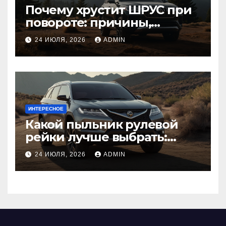
Почему хрустит ШРУС при
повороте: причины,
диагностика
24 ИЮЛЯ, 2026
ADMIN
ИНТЕРЕСНОЕ
Какой пыльник рулевой
рейки лучше выбрать:
оригинальный или аналог,
24 ИЮЛЯ, 2026
ADMIN
резина или полиуретан