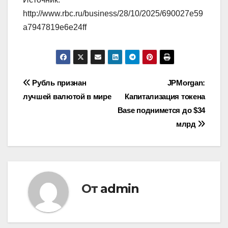
http://www.rbc.ru/business/28/10/2025/690027e59
a7947819e6e24ff
Навигация
Рубль признан
JPMorgan:
лучшей валютой в мире
Капитализация токена
по
Base поднимется до $34
записям
млрд
От
admin