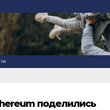
СТИ
thereum поделились