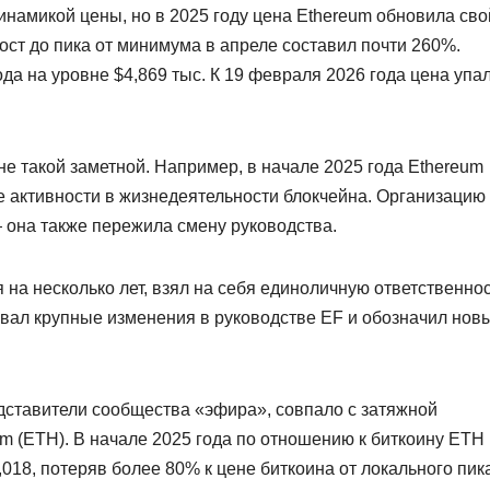
инамикой цены, но в 2025 году цена Ethereum обновила сво
Рост до пика от минимума в апреле составил почти 260%.
а на уровне $4,869 тыс. К 19 февраля 2026 года цена упа
не такой заметной. Например, в начале 2025 года Ethereum
ие активности в жизнедеятельности блокчейна. Организацию
 она также пережила смену руководства.
 на несколько лет, взял на себя единоличную ответственнос
овал крупные изменения в руководстве EF и обозначил нов
дставители сообщества «эфира», совпало с затяжной
m (ETH). В начале 2025 года по отношению к биткоину ETH
,018, потеряв более 80% к цене биткоина от локального пик