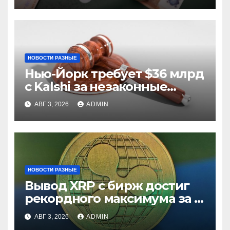
НОВОСТИ РАЗНЫЕ
Нью-Йорк требует $36 млрд
с Kalshi за незаконные
ставки
АВГ 3, 2026
ADMIN
НОВОСТИ РАЗНЫЕ
Вывод XRP с бирж достиг
рекордного максимума за 5
лет
АВГ 3, 2026
ADMIN