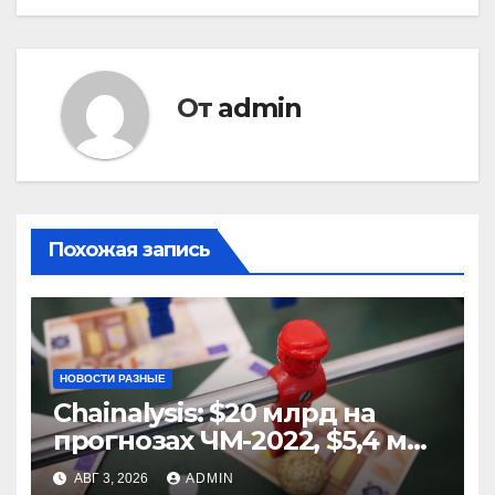
От
admin
Похожая запись
НОВОСТИ РАЗНЫЕ
Chainalysis: $20 млрд на
прогнозах ЧМ-2022, $5,4 млн
из них незаконные
АВГ 3, 2026
ADMIN