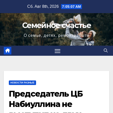
Перейти
Сб. Авг 8th, 2026
7:05:08 AM
к
содержимому
Семейное счастье
О семье, детях, ремонте, быте
НОВОСТИ РАЗНЫЕ
Председатель ЦБ
Набиуллина не