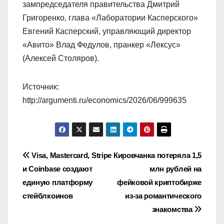
зампредседателя правительства Дмитрий
Григоренко, глава «Лаборатории Касперского»
Евгений Касперский, управляющий директор
«Авито» Влад Федулов, пранкер «Лексус»
(Алексей Столяров).
Источник:
http://argumenti.ru/economics/2026/06/999635
Навигация
Visa, Mastercard, Stripe
Кировчанка потеряла 1,5
и Coinbase создают
млн рублей на
по
единую платформу
фейковой криптобирже
записям
стейблкоинов
из-за романтического
знакомства