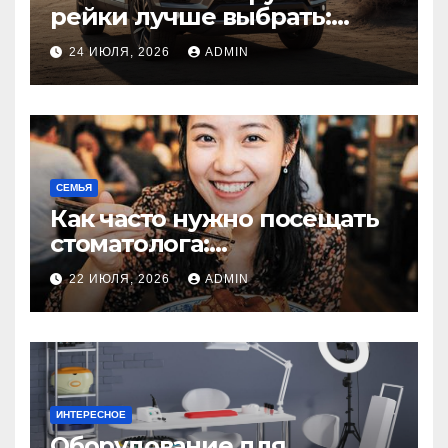
рейки лучше выбрать:
оригинальный или аналог,
24 ИЮЛЯ, 2026
ADMIN
резина или полиуретан
СЕМЬЯ
Как часто нужно посещать
стоматолога:
рекомендации для
22 ИЮЛЯ, 2026
ADMIN
здоровья зубов
ИНТЕРЕСНОЕ
Оборудование для