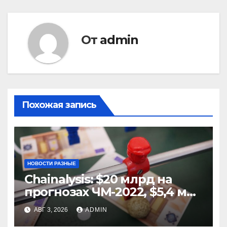
От
admin
Похожая запись
НОВОСТИ РАЗНЫЕ
Chainalysis: $20 млрд на
прогнозах ЧМ-2022, $5,4 млн
из них незаконные
АВГ 3, 2026
ADMIN