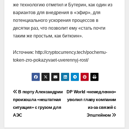
же технологию отметил и Бутерин, как один из
вариантов для внедрения в «эфир», для
потенциального ускорения процессов в
десятки раз, что позволит ему «стать почти
таким же простым, как биткоин».
Источник: http://cryptocurrency.tech/pochemu-
token-zro-pokazyvaet-uverennyj-rost/
Навигация
В порту Александрии
DP World «немедленно»
произошла «нештатная
уволил главу компании
по
ситуация» с грузом для
из-за связей с
записям
АЭС
Эпштейном