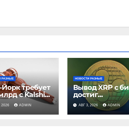
 РАЗНЫЕ
НОВОСТИ РАЗНЫЕ
-Йорк требует
Вывод XRP с б
млрд с Kalshi
достиг
незаконные
рекордного
, 2026
ADMIN
АВГ 3, 2026
ADMIN
вки
максимума за 5
лет