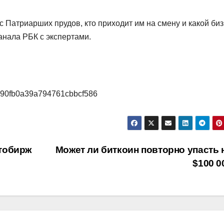
 Патриарших прудов, кто приходит им на смену и какой би
анала РБК с экспертами.
5/690fb0a39a794761cbbcf586
тобирж
Может ли биткоин повторно упасть 
$100 0