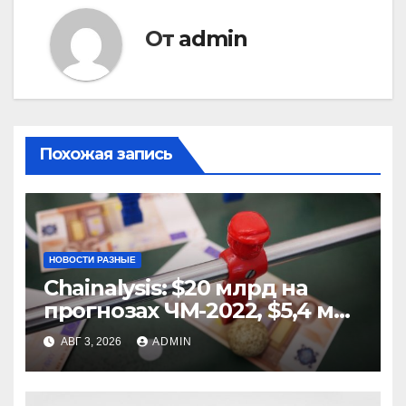
От
admin
Похожая запись
НОВОСТИ РАЗНЫЕ
Chainalysis: $20 млрд на
прогнозах ЧМ-2022, $5,4 млн
из них незаконные
АВГ 3, 2026
ADMIN