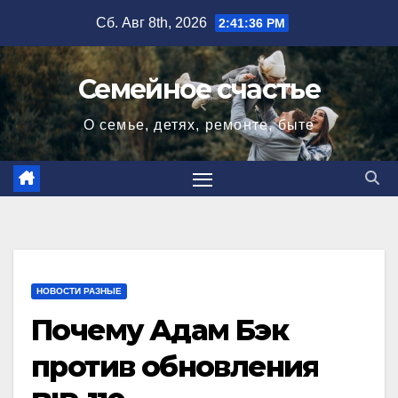
Перейти
Сб. Авг 8th, 2026
2:41:37 PM
к
содержимому
Семейное счастье
О семье, детях, ремонте, быте
НОВОСТИ РАЗНЫЕ
Почему Адам Бэк
против обновления