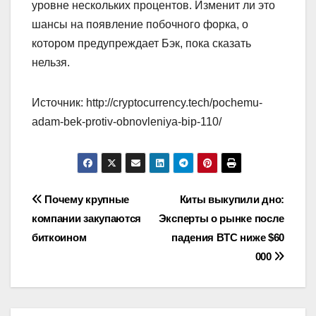
уровне нескольких процентов. Изменит ли это
шансы на появление побочного форка, о
котором предупреждает Бэк, пока сказать
нельзя.
Источник: http://cryptocurrency.tech/pochemu-
adam-bek-protiv-obnovleniya-bip-110/
Навигация
Почему крупные
Киты выкупили дно:
компании закупаются
Эксперты о рынке после
по
биткоином
падения BTC ниже $60
записям
000