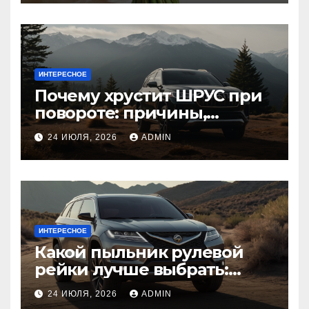
ИНТЕРЕСНОЕ
Почему хрустит ШРУС при
повороте: причины,
диагностика
24 ИЮЛЯ, 2026
ADMIN
ИНТЕРЕСНОЕ
Какой пыльник рулевой
рейки лучше выбрать:
оригинальный или аналог,
24 ИЮЛЯ, 2026
ADMIN
резина или полиуретан