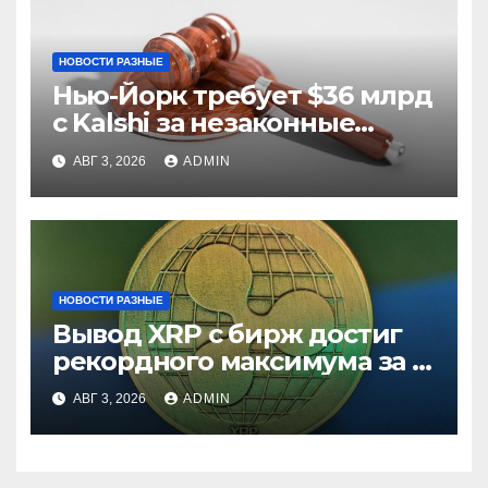
НОВОСТИ РАЗНЫЕ
Нью-Йорк требует $36 млрд
с Kalshi за незаконные
ставки
АВГ 3, 2026
ADMIN
НОВОСТИ РАЗНЫЕ
Вывод XRP с бирж достиг
рекордного максимума за 5
лет
АВГ 3, 2026
ADMIN