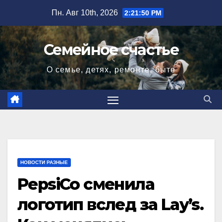
Перейти
Пн. Авг 10th, 2026
2:21:51 PM
к
содержимому
Семейное счастье
О семье, детях, ремонте, быте
НОВОСТИ РАЗНЫЕ
PepsiCo сменила
логотип вслед за Lay’s.