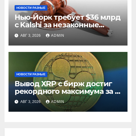
НОВОСТИ РАЗНЫЕ
Нью-Йорк требует $36 млрд
с Kalshi за незаконные
ставки
АВГ 3, 2026
ADMIN
НОВОСТИ РАЗНЫЕ
Вывод XRP с бирж достиг
рекордного максимума за 5
лет
АВГ 3, 2026
ADMIN