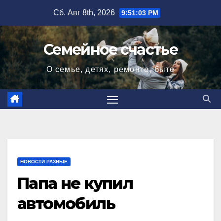
Перейти
Сб. Авг 8th, 2026
9:51:04 PM
к
содержимому
Семейное счастье
О семье, детях, ремонте, быте
НОВОСТИ РАЗНЫЕ
Папа не купил
автомобиль