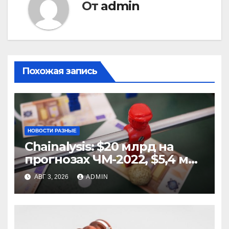
От
admin
Похожая запись
НОВОСТИ РАЗНЫЕ
Chainalysis: $20 млрд на
прогнозах ЧМ-2022, $5,4 млн
из них незаконные
АВГ 3, 2026
ADMIN