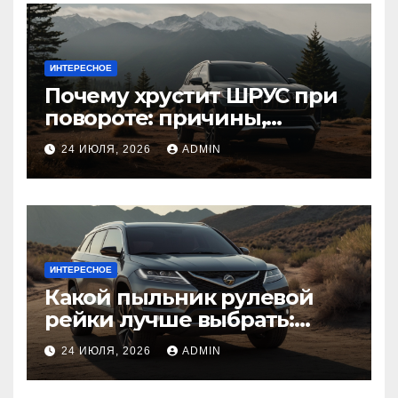
ИНТЕРЕСНОЕ
Почему хрустит ШРУС при
повороте: причины,
диагностика
24 ИЮЛЯ, 2026
ADMIN
ИНТЕРЕСНОЕ
Какой пыльник рулевой
рейки лучше выбрать:
оригинальный или аналог,
24 ИЮЛЯ, 2026
ADMIN
резина или полиуретан