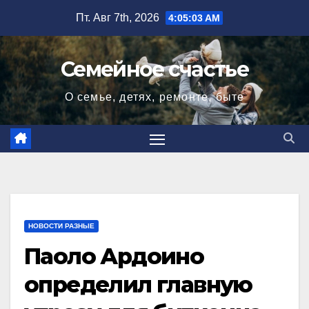
Перейти
Пт. Авг 7th, 2026
4:05:04 AM
к
содержимому
Семейное счастье
О семье, детях, ремонте, быте
НОВОСТИ РАЗНЫЕ
Паоло Ардоино
определил главную