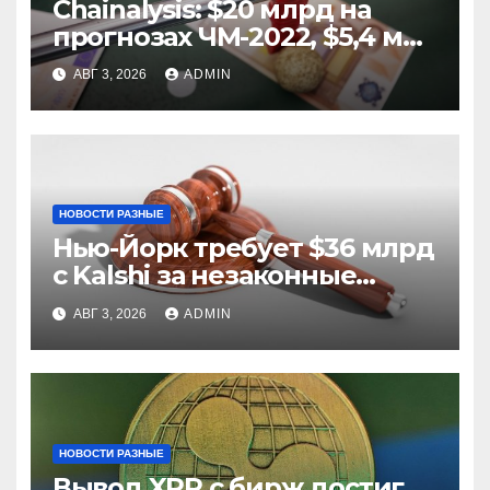
Chainalysis: $20 млрд на
прогнозах ЧМ-2022, $5,4 млн
из них незаконные
АВГ 3, 2026
ADMIN
НОВОСТИ РАЗНЫЕ
Нью-Йорк требует $36 млрд
с Kalshi за незаконные
ставки
АВГ 3, 2026
ADMIN
НОВОСТИ РАЗНЫЕ
Вывод XRP с бирж достиг