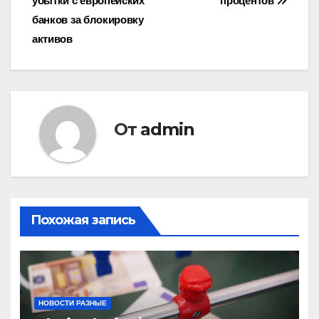
убытки с европейских
процентов
записям
банков за блокировку
активов
От
admin
Похожая запись
НОВОСТИ РАЗНЫЕ