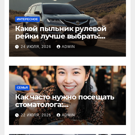
ИНТЕРЕСНОЕ
Какой пыльник рулевой
рейки лучше выбрать:
оригинальный или аналог,
24 ИЮЛЯ, 2026
ADMIN
резина или полиуретан
СЕМЬЯ
Как часто нужно посещать
стоматолога:
рекомендации для
22 ИЮЛЯ, 2026
ADMIN
здоровья зубов