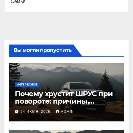
Семья
Вы могли пропустить
ИНТЕРЕСНОЕ
Почему хрустит ШРУС при
повороте: причины,
диагностика
24 ИЮЛЯ, 2026
ADMIN