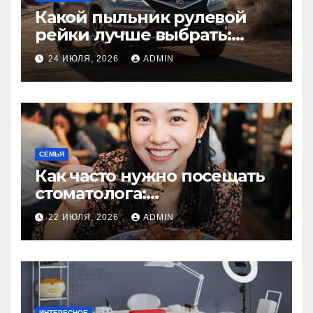
Какой пыльник рулевой
рейки лучше выбрать:
оригинальный или аналог,
24 ИЮЛЯ, 2026
ADMIN
резина или полиуретан
СЕМЬЯ
Как часто нужно посещать
стоматолога:
рекомендации для
22 ИЮЛЯ, 2026
ADMIN
здоровья зубов
ИНТЕРЕСНОЕ