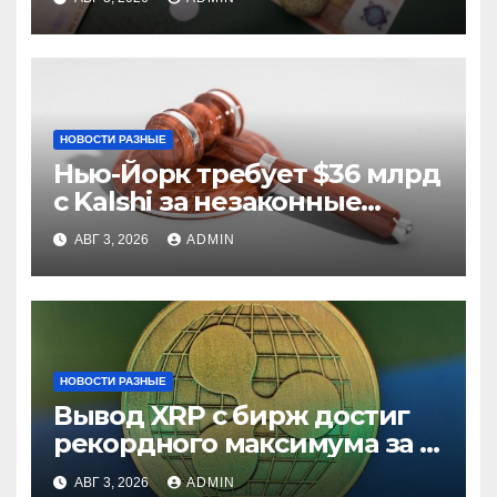
НОВОСТИ РАЗНЫЕ
Нью-Йорк требует $36 млрд
с Kalshi за незаконные
ставки
АВГ 3, 2026
ADMIN
НОВОСТИ РАЗНЫЕ
Вывод XRP с бирж достиг
рекордного максимума за 5
лет
АВГ 3, 2026
ADMIN