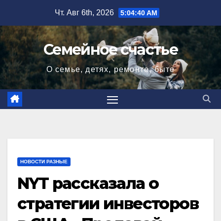
Перейти
Чт. Авг 6th, 2026
5:04:41 AM
к
содержимому
Семейное счастье
О семье, детях, ремонте, быте
НОВОСТИ РАЗНЫЕ
NYT рассказала о
стратегии инвесторов