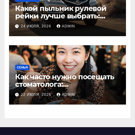
Какой пыльник рулевой
рейки лучше выбрать:
оригинальный или аналог,
24 ИЮЛЯ, 2026
ADMIN
резина или полиуретан
СЕМЬЯ
Как часто нужно посещать
стоматолога:
рекомендации для
22 ИЮЛЯ, 2026
ADMIN
здоровья зубов