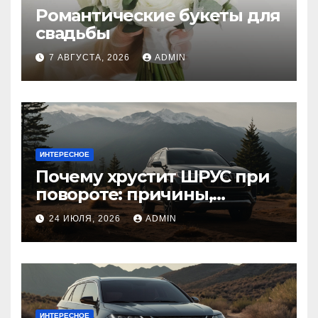
Романтические букеты для
свадьбы
7 АВГУСТА, 2026
ADMIN
ИНТЕРЕСНОЕ
Почему хрустит ШРУС при
повороте: причины,
диагностика
24 ИЮЛЯ, 2026
ADMIN
ИНТЕРЕСНОЕ