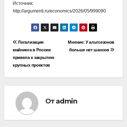
Источник:
http://argumenti.ru/economics/2026/05/999090
Навигация
Легализация
Мнение: У альтсезонов
майнинга в России
больше нет шансов
по
привела к закрытию
записям
крупных проектов
От
admin