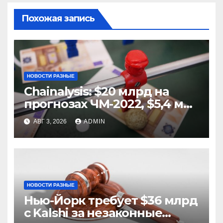
Похожая запись
НОВОСТИ РАЗНЫЕ
Chainalysis: $20 млрд на
прогнозах ЧМ-2022, $5,4 млн
из них незаконные
АВГ 3, 2026
ADMIN
НОВОСТИ РАЗНЫЕ
Нью-Йорк требует $36 млрд
с Kalshi за незаконные