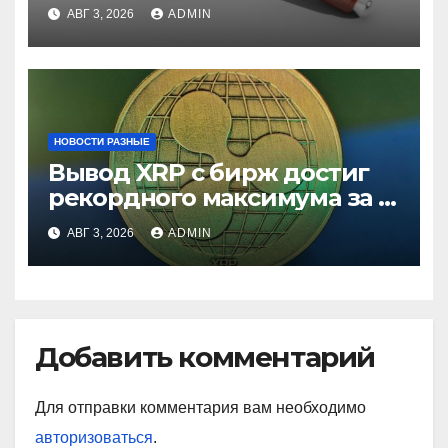
ставки
АВГ 3, 2026
ADMIN
НОВОСТИ РАЗНЫЕ
Вывод XRP с бирж достиг
рекордного максимума за 5
лет
АВГ 3, 2026
ADMIN
Добавить комментарий
Для отправки комментария вам необходимо
авторизоваться
.