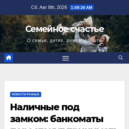
Перейти
Сб. Авг 8th, 2026
1:09:27 AM
к
содержимому
Семейное счастье
О семье, детях, ремонте, быте
НОВОСТИ РАЗНЫЕ
Наличные под
замком: банкоматы