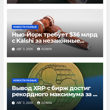
НОВОСТИ РАЗНЫЕ
Нью-Йорк требует $36 млрд
с Kalshi за незаконные
ставки
АВГ 3, 2026
ADMIN
НОВОСТИ РАЗНЫЕ
Вывод XRP с бирж достиг
рекордного максимума за 5
лет
АВГ 3, 2026
ADMIN