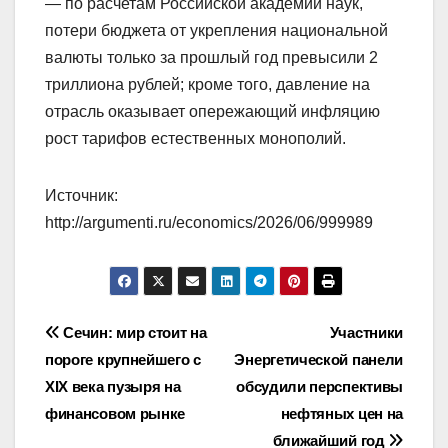
— по расчетам Российской академии наук,
потери бюджета от укрепления национальной
валюты только за прошлый год превысили 2
триллиона рублей; кроме того, давление на
отрасль оказывает опережающий инфляцию
рост тарифов естественных монополий.
Источник:
http://argumenti.ru/economics/2026/06/999989
Навигация
Сечин: мир стоит на
Участники
пороге крупнейшего с
Энергетической панели
по
XIX века пузыря на
обсудили перспективы
записям
финансовом рынке
нефтяных цен на
ближайший год