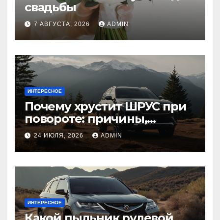
свадьбы
7 АВГУСТА, 2026
ADMIN
ИНТЕРЕСНОЕ
Почему хрустит ШРУС при
повороте: причины,
диагностика
24 ИЮЛЯ, 2026
ADMIN
ИНТЕРЕСНОЕ
Какой пыльник рулевой