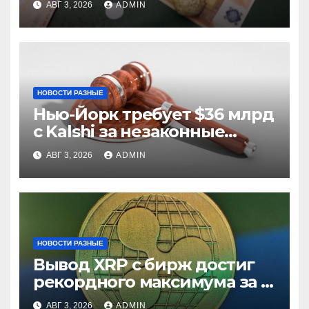
АВГ 3, 2026
ADMIN
НОВОСТИ РАЗНЫЕ
Нью-Йорк требует $36 млрд
с Kalshi за незаконные
ставки
АВГ 3, 2026
ADMIN
НОВОСТИ РАЗНЫЕ
Вывод XRP с бирж достиг
рекордного максимума за 5
лет
АВГ 3, 2026
ADMIN