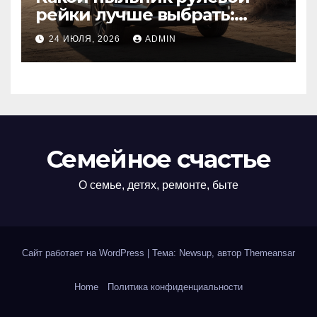
рейки лучше выбрать:
оригинальный или аналог,
24 ИЮЛЯ, 2026
ADMIN
резина или полиуретан
Семейное счастье
О семье, детях, ремонте, быте
Сайт работает на WordPress
|
Тема: Newsup, автор
Themeansar
Home
Политика конфиденциальности