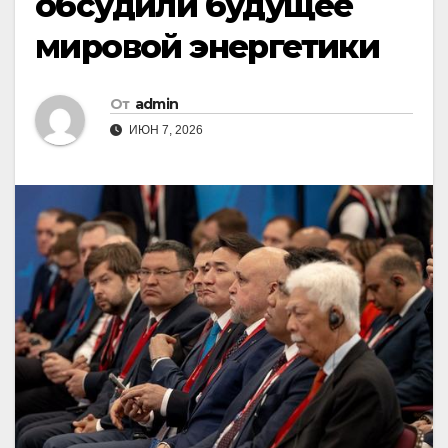
обсудили будущее
мировой энергетики
От
admin
ИЮН 7, 2026