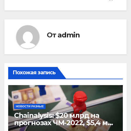
От
admin
Похожая запись
НОВОСТИ РАЗНЫЕ
Chainalysis: $20 млрд на
прогнозах ЧМ-2022, $5,4 млн
из них незаконные