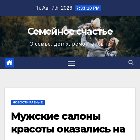
Перейти
Пт. Авг 7th, 2026
7:33:11 PM
к
содержимому
Семейное счастье
О семье, детях, ремонте, быте
НОВОСТИ РАЗНЫЕ
Мужские салоны
красоты оказались на