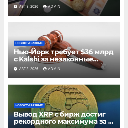
из них незаконные
АВГ 3, 2026
ADMIN
НОВОСТИ РАЗНЫЕ
Нью-Йорк требует $36 млрд
с Kalshi за незаконные
ставки
АВГ 3, 2026
ADMIN
НОВОСТИ РАЗНЫЕ
Вывод XRP с бирж достиг
рекордного максимума за 5