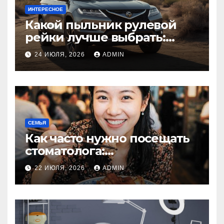
ИНТЕРЕСНОЕ
Какой пыльник рулевой
рейки лучше выбрать:
оригинальный или аналог,
24 ИЮЛЯ, 2026
ADMIN
резина или полиуретан
СЕМЬЯ
Как часто нужно посещать
стоматолога:
рекомендации для
22 ИЮЛЯ, 2026
ADMIN
здоровья зубов