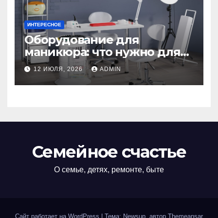
ИНТЕРЕСНОЕ
Оборудование для
маникюра: что нужно для
идеального маникюра
12 ИЮЛЯ, 2026
ADMIN
Семейное счастье
О семье, детях, ремонте, быте
Сайт работает на WordPress
|
Тема: Newsup, автор
Themeansar