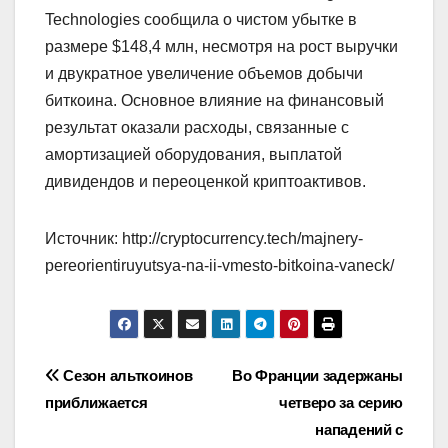
Technologies сообщила о чистом убытке в
размере $148,4 млн, несмотря на рост выручки
и двукратное увеличение объемов добычи
биткоина. Основное влияние на финансовый
результат оказали расходы, связанные с
амортизацией оборудования, выплатой
дивидендов и переоценкой криптоактивов.
Источник: http://cryptocurrency.tech/majnery-
pereorientiruyutsya-na-ii-vmesto-bitkoina-vaneck/
Навигация
Сезон альткоинов
Во Франции задержаны
приближается
четверо за серию
по
нападений с