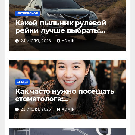
ИНТЕРЕСНОЕ
Какой пыльник рулевой
рейки лучше выбрать:
оригинальный или аналог,
24 ИЮЛЯ, 2026
ADMIN
резина или полиуретан
СЕМЬЯ
Как часто нужно посещать
стоматолога:
рекомендации для
22 ИЮЛЯ, 2026
ADMIN
здоровья зубов