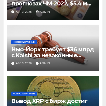
прогнозах ЧМ-2022, $5,4 млн
из них незаконные
АВГ 3, 2026
ADMIN
НОВОСТИ РАЗНЫЕ
Нью-Йорк требует $36 млрд
с Kalshi за незаконные
ставки
АВГ 3, 2026
ADMIN
НОВОСТИ РАЗНЫЕ
Вывод XRP с бирж достиг