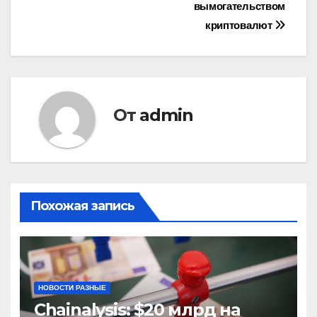
записям
вымогательством
криптовалют
От
admin
Похожая запись
НОВОСТИ РАЗНЫЕ
Chainalysis: $20 млрд на