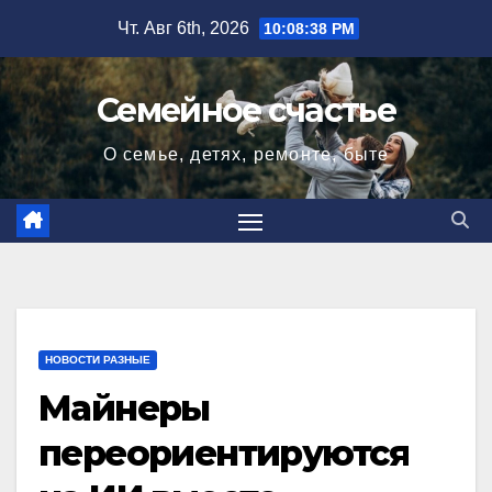
Перейти
Чт. Авг 6th, 2026
10:08:39 PM
к
содержимому
Семейное счастье
О семье, детях, ремонте, быте
НОВОСТИ РАЗНЫЕ
Майнеры
переориентируются