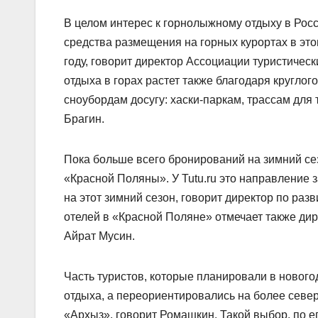
В целом интерес к горнолыжному отдыху в Росс
средства размещения на горных курортах в эт
году, говорит директор Ассоциации туристичес
отдыха в горах растет также благодаря кругло
сноубордам досугу: хаски-паркам, трассам для
Брагин.
Пока больше всего бронирований на зимний сез
«Красной Поляны». У Tutu.ru это направление 
на этот зимний сезон, говорит директор по ра
отелей в «Красной Поляне» отмечает также ди
Айрат Мусин.
Часть туристов, которые планировали в новогод
отдыха, а переориентировались на более севе
«Архыз», говорит Ромашкин. Такой выбор, по ег