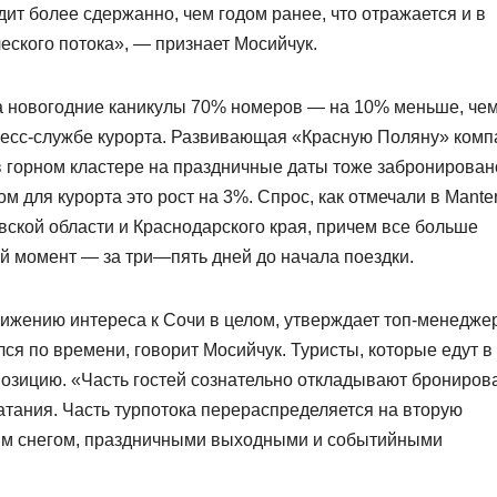
ит более сдержанно, чем годом ранее, что отражается и в
еского потока», — признает Мосийчук.
а новогодние каникулы 70% номеров — на 10% меньше, чем
пресс-службе курорта. Развивающая «Красную Поляну» ком
 в горном кластере на праздничные даты тоже забронирован
 для курорта это рост на 3%. Спрос, как отмечали в Manter
ской области и Краснодарского края, причем все больше
й момент — за три—пять дней до начала поездки.
нижению интереса к Сочи в целом, утверждает топ-менедже
лся по времени, говорит Мосийчук. Туристы, которые едут в
позицию. «Часть гостей сознательно откладывают брониров
атания. Часть турпотока перераспределяется на вторую
ым снегом, праздничными выходными и событийными