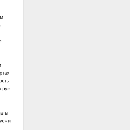
ом
ь
ет
и
ртах
ость
о.ру»
даты
ус» и