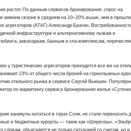
ии растет. По данным сервисов бронирования, спрос на
ом зимнем сезоне в среднем на 10–20% выше, чем в прошл
ких агрегаторов (АТАГ) Александр Брагин. Востребованност
годичной инфраструктуре и альтернативному лыжам и
 тюбинга, аквапаркам, банным и спа-комплексам, перечисля
он у туристических агрегаторов приходится все же на отел
занимает 23% от общего числа броней на горнолыжных куро
звитию отельного рынка в сервисе Сергей Вьюшин. Популярн
ректор по маркетингу сервиса бронирования жилья «Суточн
ние каникулы кататься в горах Сочи, не стали переносить 
рные и бюджетные курорты — такие как «Шерегеш», «Эльбр
о словам, объясняется не только ситуацией со снегом, но и