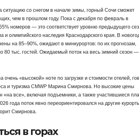
а ситуацию со снегом в начале зимы, горный Сочи сможет
их, чем в прошлом году. Пока с декабря по февраль в
65% номеров — это соответствует уровню предыдущего сез
а и олимпийского наследия Краснодарского края. В нового
нены на 85–90%, ожидают в минкурортов: по их прогнозам,
ло 80 тыс. гостей. Ожидаемый поток на весь зимний сезон —
очень «высокой» ноте по загрузке и стоимости отелей, го
неса и туризма CMWP Марина Смирнова. Но высокие цены
н «на все», включая подъемники, а также участившиеся пл
2026 года поток явно переориентировался на другие курорт
орит Смирнова.
ься в горах