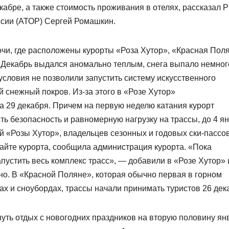
кабре, а также стоимость проживания в отелях, рассказал 
ссии (АТОР) Сергей Ромашкин.
Сочи, где расположены курорты «Роза Хутор», «Красная Пол
. Декабрь выдался аномально теплым, снега выпало немног
словия не позволили запустить систему искусственного
 снежный покров. Из-за этого в «Розе Хутор»
а 29 декабря. Причем на первую неделю катания курорт
ть безопасность и равномерную нагрузку на трассы, до 4 я
ей «Розы Хутор», владельцев сезонных и годовых ски-пассов
 сайте курорта, сообщила администрация курорта. «Пока
пустить весь комплекс трасс», — добавили в «Розе Хутор» 
пно. В «Красной Поляне», которая обычно первая в горном
ах и сноубордах, трассы начали принимать туристов 26 дек
уть отдых с новогодних праздников на вторую половину ян