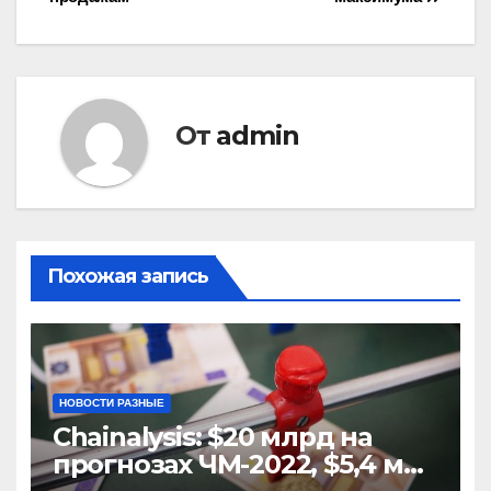
записям
От
admin
Похожая запись
НОВОСТИ РАЗНЫЕ
Chainalysis: $20 млрд на
прогнозах ЧМ-2022, $5,4 млн