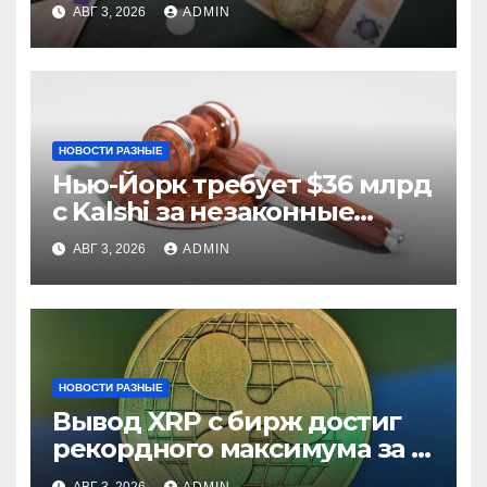
из них незаконные
АВГ 3, 2026
ADMIN
НОВОСТИ РАЗНЫЕ
Нью-Йорк требует $36 млрд
с Kalshi за незаконные
ставки
АВГ 3, 2026
ADMIN
НОВОСТИ РАЗНЫЕ
Вывод XRP с бирж достиг
рекордного максимума за 5
лет
АВГ 3, 2026
ADMIN