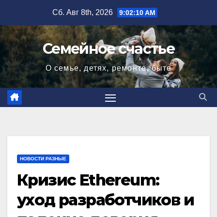
Перейти
Сб. Авг 8th, 2026
9:02:12 AM
к
содержимому
Семейное счастье
О семье, детях, ремонте, быте
НОВОСТИ РАЗНЫЕ
Кризис Ethereum:
уход разработчиков и