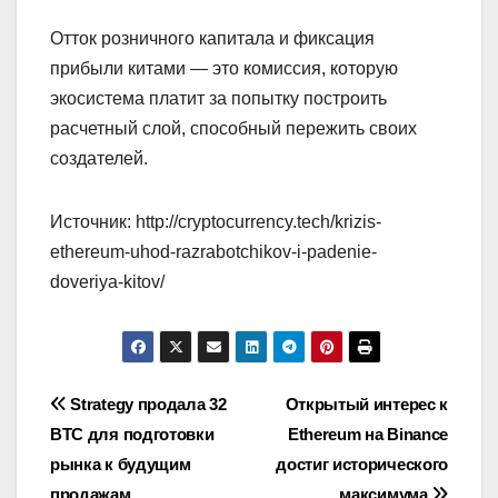
Отток розничного капитала и фиксация
прибыли китами — это комиссия, которую
экосистема платит за попытку построить
расчетный слой, способный пережить своих
создателей.
Источник: http://cryptocurrency.tech/krizis-
ethereum-uhod-razrabotchikov-i-padenie-
doveriya-kitov/
Навигация
Strategy продала 32
Открытый интерес к
BTC для подготовки
Ethereum на Binance
по
рынка к будущим
достиг исторического
продажам
максимума