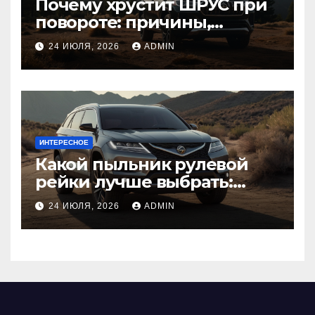
Почему хрустит ШРУС при
повороте: причины,
диагностика
24 ИЮЛЯ, 2026
ADMIN
ИНТЕРЕСНОЕ
Какой пыльник рулевой
рейки лучше выбрать:
оригинальный или аналог,
24 ИЮЛЯ, 2026
ADMIN
резина или полиуретан