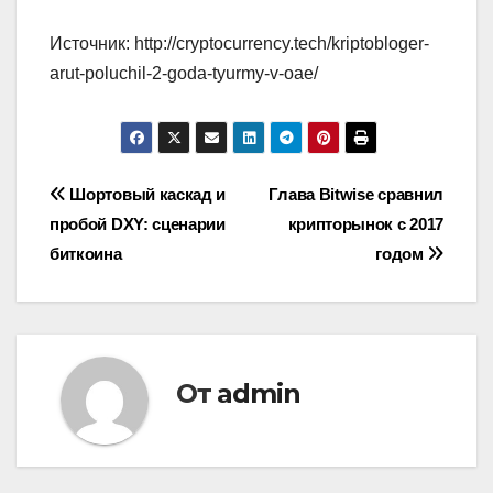
Источник: http://cryptocurrency.tech/kriptobloger-
arut-poluchil-2-goda-tyurmy-v-oae/
Навигация
Шортовый каскад и
Глава Bitwise сравнил
пробой DXY: сценарии
крипторынок с 2017
по
биткоина
годом
записям
От
admin