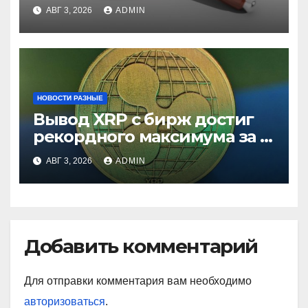
ставки
АВГ 3, 2026
ADMIN
НОВОСТИ РАЗНЫЕ
Вывод XRP с бирж достиг
рекордного максимума за 5
лет
АВГ 3, 2026
ADMIN
Добавить комментарий
Для отправки комментария вам необходимо
авторизоваться
.