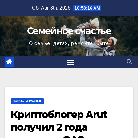
Перейти
Сб. Авг 8th, 2026
10:58:17 AM
к
содержимому
Семейное счастье
О семье, детях, ремонте, быте
НОВОСТИ РАЗНЫЕ
Криптоблогер Arut
получил 2 года