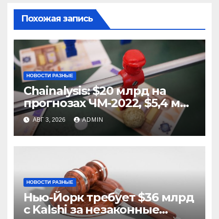
Похожая запись
НОВОСТИ РАЗНЫЕ
Chainalysis: $20 млрд на
прогнозах ЧМ-2022, $5,4 млн
из них незаконные
АВГ 3, 2026
ADMIN
НОВОСТИ РАЗНЫЕ
Нью-Йорк требует $36 млрд
с Kalshi за незаконные