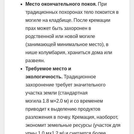
Место окончательного покоя.
При
традиционных похоронах тело покоится в
могиле на кладбище. После кремации
прах может быть захоронен в
родственной или новой могиле
(занимающей минимальное место), в
нише колумбария, храниться дома или
развеян.
Требуемое место и
экологичность.
Традиционное
захоронение требует значительного
участка земли (стандартная
могила
1.8
м
×
2.0
м
) и со временем
приводит к выделению продуктов
разложения в почву. Кремация, наоборот,
экономит земельные ресурсы (участок для
урны
1.0
м
×
1.2
м
) и считается более