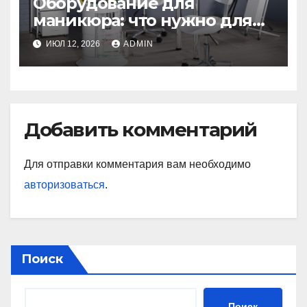
Оборудование для
маникюра: что нужно для
идеального маникюра
ИЮЛ 12, 2026
ADMIN
Добавить комментарий
Для отправки комментария вам необходимо
авторизоваться
.
Поиск
Поиск