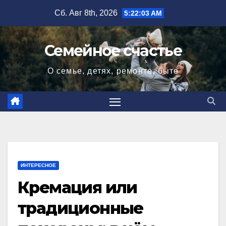
Перейти
Сб. Авг 8th, 2026
5:22:04 AM
к
содержимому
Семейное счастье
О семье, детях, ремонте, быте
ИНТЕРЕСНОЕ
Кремация или
традиционные