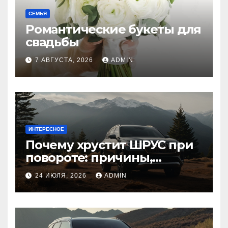
СЕМЬЯ
Романтические букеты для
свадьбы
7 АВГУСТА, 2026
ADMIN
ИНТЕРЕСНОЕ
Почему хрустит ШРУС при
повороте: причины,
диагностика
24 ИЮЛЯ, 2026
ADMIN