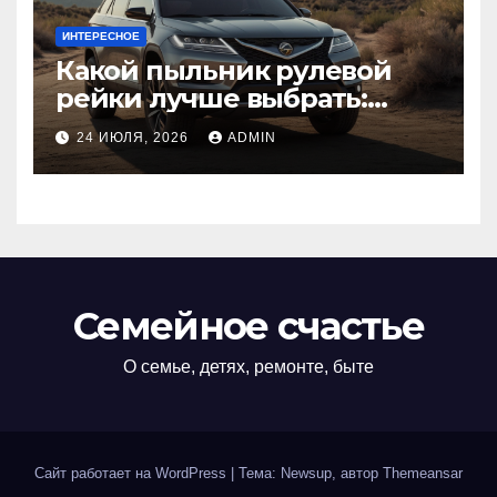
ИНТЕРЕСНОЕ
Какой пыльник рулевой
рейки лучше выбрать:
оригинальный или аналог,
24 ИЮЛЯ, 2026
ADMIN
резина или полиуретан
Семейное счастье
О семье, детях, ремонте, быте
Сайт работает на WordPress
|
Тема: Newsup, автор
Themeansar