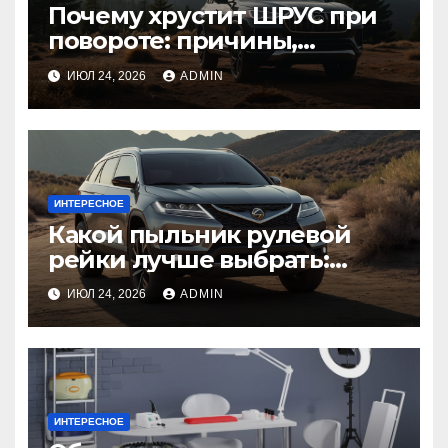
Почему хрустит ШРУС при
повороте: причины,
диагностика
ИЮЛ 24, 2026
ADMIN
ИНТЕРЕСНОЕ
Какой пыльник рулевой
рейки лучше выбрать:
оригинальный или аналог,
ИЮЛ 24, 2026
ADMIN
резина или полиуретан
ИНТЕРЕСНОЕ