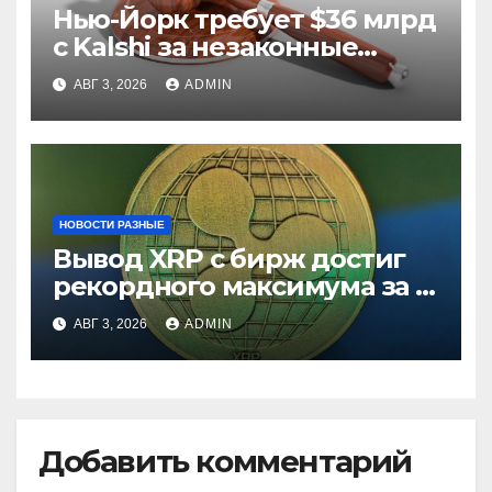
Нью-Йорк требует $36 млрд
с Kalshi за незаконные
ставки
АВГ 3, 2026
ADMIN
НОВОСТИ РАЗНЫЕ
Вывод XRP с бирж достиг
рекордного максимума за 5
лет
АВГ 3, 2026
ADMIN
Добавить комментарий