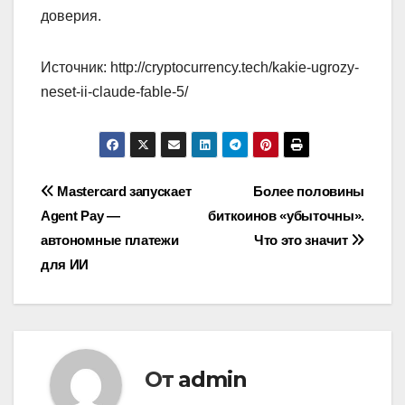
доверия.
Источник: http://cryptocurrency.tech/kakie-ugrozy-
neset-ii-claude-fable-5/
Навигация
Mastercard запускает
Более половины
Agent Pay —
биткоинов «убыточны».
по
автономные платежи
Что это значит
записям
для ИИ
От
admin