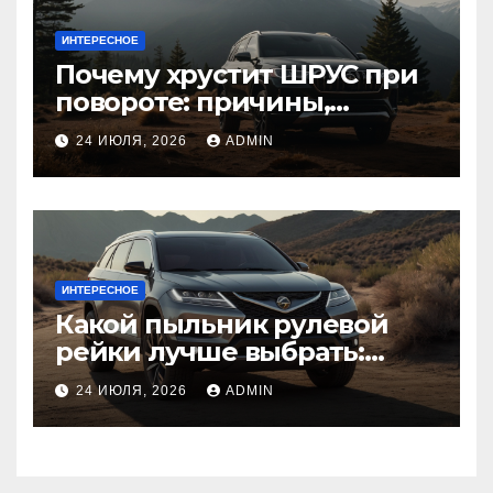
ИНТЕРЕСНОЕ
Почему хрустит ШРУС при
повороте: причины,
диагностика
24 ИЮЛЯ, 2026
ADMIN
ИНТЕРЕСНОЕ
Какой пыльник рулевой
рейки лучше выбрать:
оригинальный или аналог,
24 ИЮЛЯ, 2026
ADMIN
резина или полиуретан