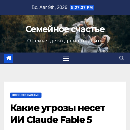
Перейти
Вс. Авг 9th, 2026
5:27:38 PM
к
содержимому
Семейное счастье
О семье, детях, ремонте, быте
НОВОСТИ РАЗНЫЕ
Какие угрозы несет
ИИ Claude Fable 5