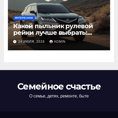
ИНТЕРЕСНОЕ
Какой пыльник рулевой
рейки лучше выбрать:
оригинальный или аналог,
24 ИЮЛЯ, 2026
ADMIN
резина или полиуретан
Семейное счастье
О семье, детях, ремонте, быте