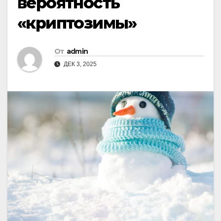
вероятность
«криптозимы»
От
admin
ДЕК 3, 2025