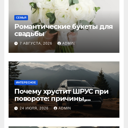
СЕМЬЯ
Романтические букеты для
свадьбы
7 АВГУСТА, 2026
ADMIN
ИНТЕРЕСНОЕ
Почему хрустит ШРУС при
повороте: причины,
диагностика
24 ИЮЛЯ, 2026
ADMIN