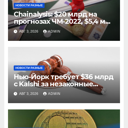
НОВОСТИ РАЗНЫЕ
Chainalysis: $20 млрд на
прогнозах ЧМ-2022, $5,4 млн
из них незаконные
АВГ 3, 2026
ADMIN
НОВОСТИ РАЗНЫЕ
Нью-Йорк требует $36 млрд
с Kalshi за незаконные
ставки
АВГ 3, 2026
ADMIN