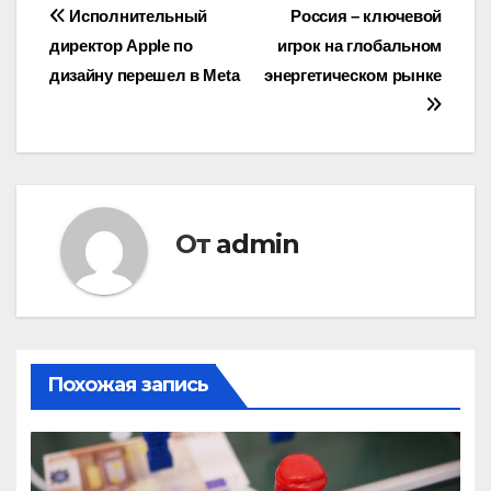
Навигация
Исполнительный
Россия – ключевой
директор Apple по
игрок на глобальном
по
дизайну перешел в Meta
энергетическом рынке
записям
От
admin
Похожая запись