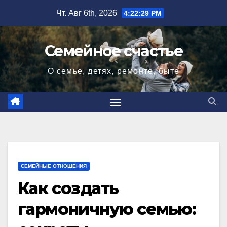
Перейти
Чт. Авг 6th, 2026
4:22:31 PM
к
содержимому
Семейное счастье
О семье, детях, ремонте, быте
СЕМЕЙНЫЕ ОТНОШЕНИЯ
Как создать
гармоничную семью: