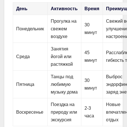
День
Активность
Время
Преимущ
Прогулка на
Свежий в
30
Понедельник
свежем
улучшени
минут
воздухе
настроен
Занятия
45
Расслабл
Среда
йогой или
минут
гибкость 
растяжкой
Танцы под
Выброс
30
Пятница
любимую
эндорфин
минут
музыку дома
заряд эне
Поездка на
Новые
2-3
Воскресенье
природу или
впечатле
часа
экскурсия
отдых