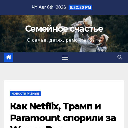
Перейти
Чт. Авг 6th, 2026
6:22:21 PM
к
содержимому
Семейное счастье
О семье, детях, ремонте, быте
НОВОСТИ РАЗНЫЕ
Как Netflix, Трамп и
Paramount спорили за