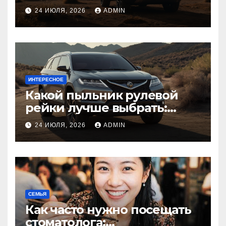
диагностика
24 ИЮЛЯ, 2026
ADMIN
ИНТЕРЕСНОЕ
Какой пыльник рулевой
рейки лучше выбрать:
оригинальный или аналог,
24 ИЮЛЯ, 2026
ADMIN
резина или полиуретан
СЕМЬЯ
Как часто нужно посещать
стоматолога: