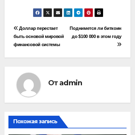
Навигация
Доллар перестает
Поднимется ли биткоин
быть основой мировой
до $100 000 в этом году
по
финансовой системы
записям
От
admin
Похожая запись