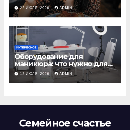
рекомендации для
22 ИЮЛЯ, 2026
ADMIN
здоровья зубов
ИНТЕРЕСНОЕ
Оборудование для
маникюра: что нужно для
идеального маникюра
12 ИЮЛЯ, 2026
ADMIN
Семейное счастье