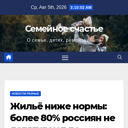
Перейти
Ср. Авг 5th, 2026
3:10:03 AM
к
содержимому
Семейное счастье
О семье, детях, ремонте, быте
НОВОСТИ РАЗНЫЕ
Жильё ниже нормы:
более 80% россиян не