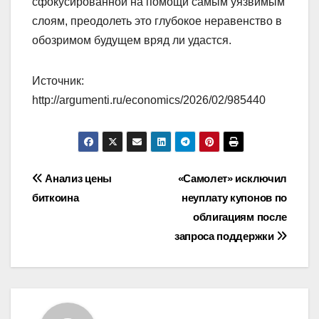
сфокусированной на помощи самым уязвимым
слоям, преодолеть это глубокое неравенство в
обозримом будущем вряд ли удастся.
Источник:
http://argumenti.ru/economics/2026/02/985440
Навигация
Анализ цены
«Самолет» исключил
биткоина
неуплату купонов по
по
облигациям после
записям
запроса поддержки