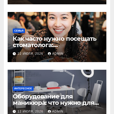
СЕМЬЯ
Как часто нужно посещать
стоматолога:
рекомендации для
22 ИЮЛЯ, 2026
ADMIN
здоровья зубов
ИНТЕРЕСНОЕ
Оборудование для
маникюра: что нужно для
идеального маникюра
12 ИЮЛЯ, 2026
ADMIN