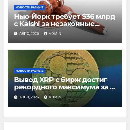
НОВОСТИ РАЗНЫЕ
Нью-Йорк требует $36 млрд
с Kalshi за незаконные
ставки
АВГ 3, 2026
ADMIN
НОВОСТИ РАЗНЫЕ
Вывод XRP с бирж достиг
рекордного максимума за 5
лет
АВГ 3, 2026
ADMIN