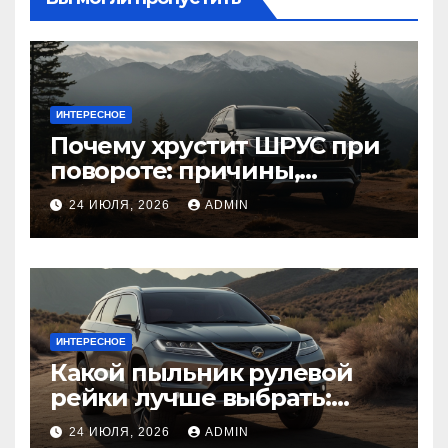
ИНТЕРЕСНОЕ
Почему хрустит ШРУС при
повороте: причины,
диагностика
24 ИЮЛЯ, 2026
ADMIN
ИНТЕРЕСНОЕ
Какой пыльник рулевой
рейки лучше выбрать:
оригинальный или аналог,
24 ИЮЛЯ, 2026
ADMIN
резина или полиуретан