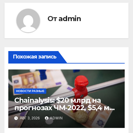
От
admin
Похожая запись
НОВОСТИ РАЗНЫЕ
Chainalysis: $20 млрд на
прогнозах ЧМ-2022, $5,4 млн
из них незаконные
АВГ 3, 2026
ADMIN