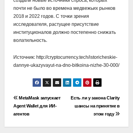
создали новые источники спроса, которых
почти не было во времена медвежьих рынков
2018 и 2022 годов. С точки зрения
исследователя, растущее присутствие
институционалов должно постепенно снижать
волатильность.
Источник: http://cryptocurrency.tech/istoricheskie-
dannye-ukazyvayut-na-dno-bitkoina-nizhe-30-000/
Навигация
MetaMask запускает
Есть ли у закона Clarity
Agent Wallet для ИИ-
шансы на принятие в
по
агентов
этом году
записям