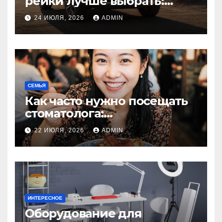
рейки лучше выбрать:
оригинальный или аналог,
24 ИЮЛЯ, 2026
ADMIN
резина или полиуретан
СЕМЬЯ
Как часто нужно посещать
стоматолога:
рекомендации для
22 ИЮЛЯ, 2026
ADMIN
здоровья зубов
ИНТЕРЕСНОЕ
Оборудование для