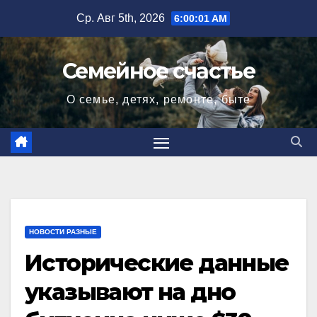
Перейти
Ср. Авг 5th, 2026
6:00:02 AM
к
содержимому
Семейное счастье
О семье, детях, ремонте, быте
НОВОСТИ РАЗНЫЕ
Исторические данные
указывают на дно