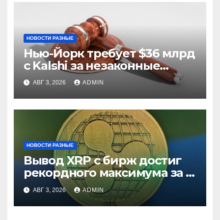
НОВОСТИ РАЗНЫЕ
Нью-Йорк требует $36 млрд
с Kalshi за незаконные
ставки
АВГ 3, 2026
ADMIN
НОВОСТИ РАЗНЫЕ
Вывод XRP с бирж достиг
рекордного максимума за 5
лет
АВГ 3, 2026
ADMIN