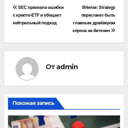
Навигация
SEC признала ошибки
Bitwise: Strategy
с крипто-ETF и обещает
перестанет быть
по
нейтральный подход
главным драйвером
записям
спроса на биткоин
От
admin
Похожая запись