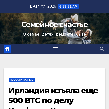
Перейти
Пт. Авг 7th, 2026
6:33:32 AM
к
содержимому
Семейное счастье
О семье, детях, ремонте, быте
НОВОСТИ РАЗНЫЕ
Ирландия изъяла еще
500 BTC по делу