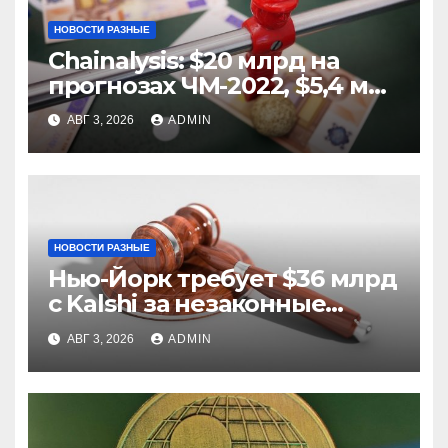
НОВОСТИ РАЗНЫЕ
Chainalysis: $20 млрд на
прогнозах ЧМ-2022, $5,4 млн
из них незаконные
АВГ 3, 2026
ADMIN
НОВОСТИ РАЗНЫЕ
Нью-Йорк требует $36 млрд
с Kalshi за незаконные
ставки
АВГ 3, 2026
ADMIN