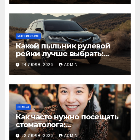
ИНТЕРЕСНОЕ
Какой пыльник рулевой
рейки лучше выбрать:
оригинальный или аналог,
24 ИЮЛЯ, 2026
ADMIN
резина или полиуретан
СЕМЬЯ
Как часто нужно посещать
стоматолога:
рекомендации для
22 ИЮЛЯ, 2026
ADMIN