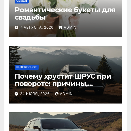
СЕМЬЯ
Романтические букеты для
свадьбы
7 АВГУСТА, 2026
ADMIN
ИНТЕРЕСНОЕ
Почему хрустит ШРУС при
повороте: причины,
диагностика
24 ИЮЛЯ, 2026
ADMIN