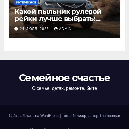
ИНТЕРЕСНОЕ
Какой пыльник рулевой
рейки лучше выбрать:
оригинальный или аналог,
24 ИЮЛЯ, 2026
ADMIN
резина или полиуретан
Семейное счастье
О семье, детях, ремонте, быте
Сайт работает на WordPress
|
Тема: Newsup, автор
Themeansar