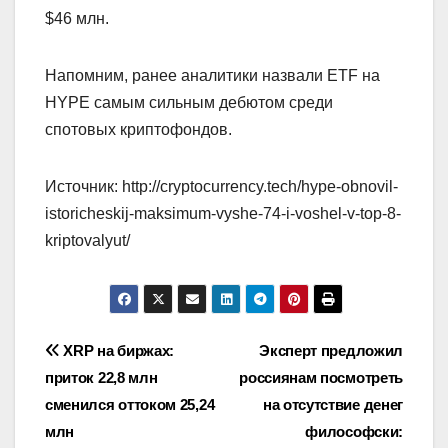
$46 млн.
Напомним, ранее аналитики назвали ETF на
HYPE самым сильным дебютом среди
спотовых криптофондов.
Источник: http://cryptocurrency.tech/hype-obnovil-
istoricheskij-maksimum-vyshe-74-i-voshel-v-top-8-
kriptovalyut/
Навигация
XRP на биржах:
Эксперт предложил
приток 22,8 млн
россиянам посмотреть
по
сменился оттоком 25,24
на отсутствие денег
записям
млн
философски: