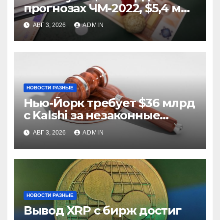
прогнозах ЧМ-2022, $5,4 млн
из них незаконные
АВГ 3, 2026
ADMIN
НОВОСТИ РАЗНЫЕ
Нью-Йорк требует $36 млрд
с Kalshi за незаконные
ставки
АВГ 3, 2026
ADMIN
НОВОСТИ РАЗНЫЕ
Вывод XRP с бирж достиг