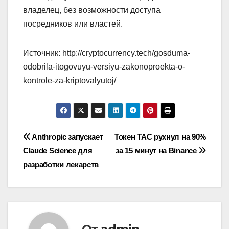
владелец, без возможности доступа
посредников или властей.
Источник: http://cryptocurrency.tech/gosduma-
odobrila-itogovuyu-versiyu-zakonoproekta-o-
kontrole-za-kriptovalyutoj/
Навигация
Anthropic запускает
Токен TAC рухнул на 90%
Claude Science для
за 15 минут на Binance
по
разработки лекарств
записям