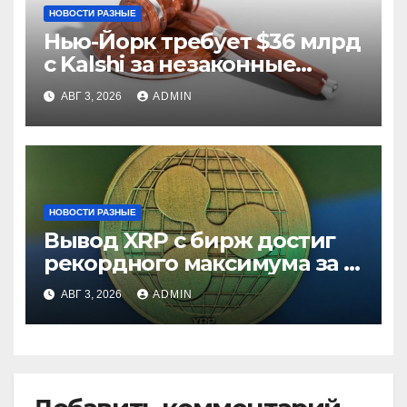
НОВОСТИ РАЗНЫЕ
Нью-Йорк требует $36 млрд
с Kalshi за незаконные
ставки
АВГ 3, 2026
ADMIN
НОВОСТИ РАЗНЫЕ
Вывод XRP с бирж достиг
рекордного максимума за 5
лет
АВГ 3, 2026
ADMIN