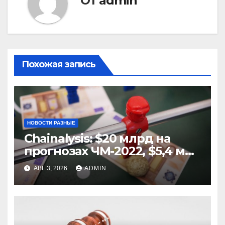
От
admin
Похожая запись
НОВОСТИ РАЗНЫЕ
Chainalysis: $20 млрд на
прогнозах ЧМ-2022, $5,4 млн
из них незаконные
АВГ 3, 2026
ADMIN