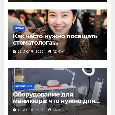
СЕМЬЯ
Как часто нужно посещать
стоматолога:
рекомендации для
22 ИЮЛЯ, 2026
ADMIN
здоровья зубов
ИНТЕРЕСНОЕ
Оборудование для
маникюра: что нужно для
идеального маникюра
12 ИЮЛЯ, 2026
ADMIN