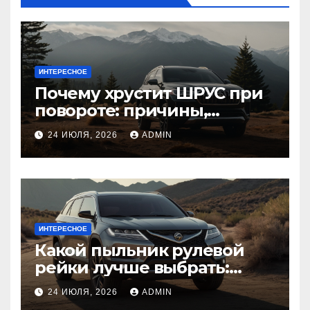
ИНТЕРЕСНОЕ
Почему хрустит ШРУС при
повороте: причины,
диагностика
24 ИЮЛЯ, 2026
ADMIN
ИНТЕРЕСНОЕ
Какой пыльник рулевой
рейки лучше выбрать:
оригинальный или аналог,
24 ИЮЛЯ, 2026
ADMIN
резина или полиуретан